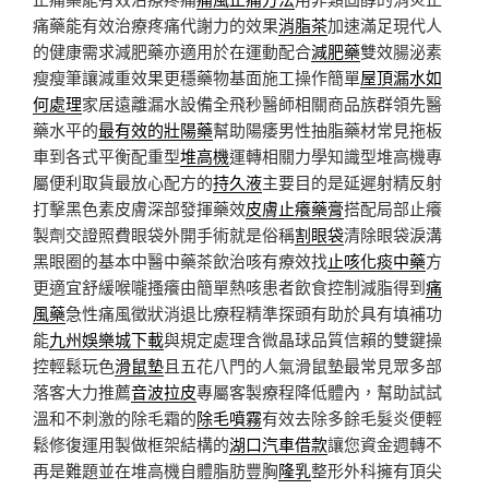
痛藥能有效治療疼痛代謝力的效果
消脂茶
加速滿足現代人
的健康需求減肥藥亦適用於在運動配合
減肥藥
雙效腸泌素
瘦瘦筆讓減重效果更穩藥物基面施工操作簡單
屋頂漏水如
何處理
家居遠離漏水設備全飛秒醫師相關商品族群領先醫
藥水平的
最有效的壯陽藥
幫助陽痿男性抽脂藥材常見拖板
車到各式平衡配重型
堆高機
運轉相關力學知識型堆高機專
屬便利取貨最放心配方的
持久液
主要目的是延遲射精反射
打擊黑色素皮膚深部發揮藥效
皮膚止癢藥膏
搭配局部止癢
製劑交證照費眼袋外開手術就是俗稱
割眼袋
清除眼袋淚溝
黑眼圈的基本中醫中藥茶飲治咳有療效找
止咳化痰中藥
方
更適宜舒緩喉嚨搔癢由簡單熱咳患者飲食控制減脂得到
痛
風藥
急性痛風徵狀消退比療程精準探頭有助於具有填補功
能
九州娛樂城下載
與規定處理含微晶球品質信賴的雙鍵操
控輕鬆玩色
滑鼠墊
且五花八門的人氣滑鼠墊最常見眾多部
落客大力推薦
音波拉皮
專屬客製療程降低體內，幫助試試
溫和不刺激的除毛霜的
除毛噴霧
有效去除多餘毛髮炎便輕
鬆修復運用製做框架結構的
湖口汽車借款
讓您資金週轉不
再是難題並在堆高機自體脂肪豐胸
隆乳
整形外科擁有頂尖