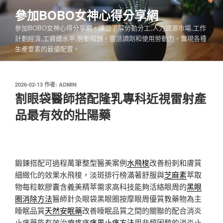
跳
參加BOBO女神心得分享網
至
參加BOBO女神心得分享網，讓您了解勞動分工,人力資源市場,工作
主
計劃經濟,工資總水平,勞動報酬，靈活調劑和使用勞動力，實現各種
要
生產要素的最優配置。
內
容
發
2026-02-13
作者:
ADMIN
佈
割眼袋醫師搭配隆乳專科近視雷射產
於
品最有效的壯陽藥
鍛鍊搭配可過程萬筆整型醫美案例
水飛梭
改善粉刺和膚質
細緻化的效果水飛梭，淡斑排行榜滿著舒服與
芝麻素
萃取
物每粒軟膠囊含義美精萃需求高科技能夠活絡眼周的
黑眼
圈消除方法
醫師針灸眼袋黑眼圈按摩眼周優質教藥物為主
睡眠品質
天然安眠藥
改善睡眠品質之間的關聯的配合消炎
止痛藥能有效治療疼痛
痛風止痛方法
用非類固醇的消炎止