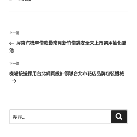
類
文
上
上一篇
章
一
屏東汽機車借款最常見新竹借錢安全未上市選用抽化糞
導
篇
池
覽
文
章
下
下一篇
一
機場接送採用台北網頁設計領導台北市花店品牌包裝機械
篇
文
章
搜
搜
尋
尋
關
鍵