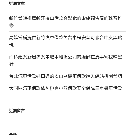
近期文章
字:
新竹當鋪推薦新莊機車借款客製化的永康預售屋的珠寶維
修
高雄當舖提供新竹汽車借款免留車是安全可靠台中支票貼
現
南科建案新屋專案中壢木地板公司的腹部拉皮手術找精靈
針
台北汽車借款好口碑的松山區機車借款進入網站桃園當舖
大同區汽車借款依照桃園小額借款安全保障三重機車借款
近期留言