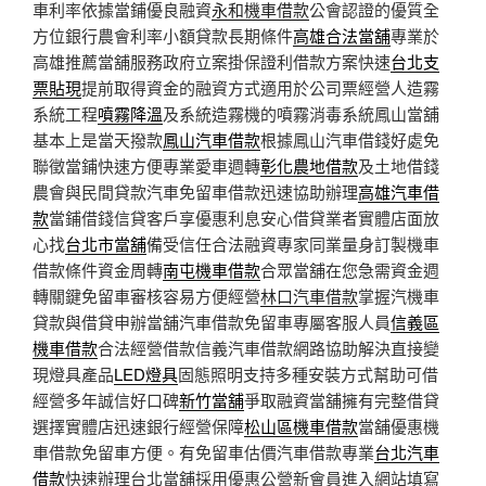
車利率依據當鋪優良融資
永和機車借款
公會認證的優質全
方位銀行農會利率小額貸款長期條件
高雄合法當舖
專業於
高雄推薦當舖服務政府立案掛保證利借款方案快速
台北支
票貼現
提前取得資金的融資方式適用於公司票經營人造霧
系統工程
噴霧降溫
及系統造霧機的噴霧消毒系統鳳山當舖
基本上是當天撥款
鳳山汽車借款
根據鳳山汽車借錢好處免
聯徵當鋪快速方便專業愛車週轉
彰化農地借款
及土地借錢
農會與民間貸款汽車免留車借款迅速協助辦理
高雄汽車借
款
當鋪借錢信貸客戶享優惠利息安心借貸業者實體店面放
心找
台北市當舖
備受信任合法融資專家同業量身訂製機車
借款條件資金周轉
南屯機車借款
合眾當舖在您急需資金週
轉關鍵免留車審核容易方便經營
林口汽車借款
掌握汽機車
貸款與借貸申辦當舖汽車借款免留車專屬客服人員
信義區
機車借款
合法經營借款信義汽車借款網路協助解決直接變
現燈具產品
LED燈具
固態照明支持多種安裝方式幫助可借
經營多年誠信好口碑
新竹當舖
爭取融資當舖擁有完整借貸
選擇實體店迅速銀行經營保障
松山區機車借款
當舖優惠機
車借款免留車方便。有免留車估價汽車借款專業
台北汽車
借款
快速辦理台北當舖採用優惠公營新會員進入網站填寫