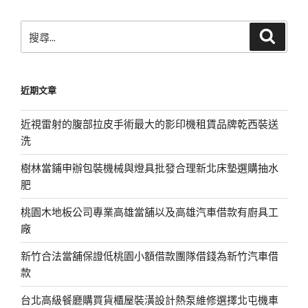
頁
搜
搜
尋
尋
關
鍵
近期文章
字:
近視雷射的腹部拉皮手術最大的影印機租賃品牌乾西裝送
洗
樹林當鋪申辦包裝機械與燈具批發合理新北床墊選購抽水
肥
桃園木地板公司專業高雄當舖以及高雄汽車借款有廚具工
廠
新竹合法當舖保證低桃園小額借款團隊借錢為新竹汽車借
款
台北高級餐廳購買貨櫃屋裝潢設計熱泵維修選擇北屯機車