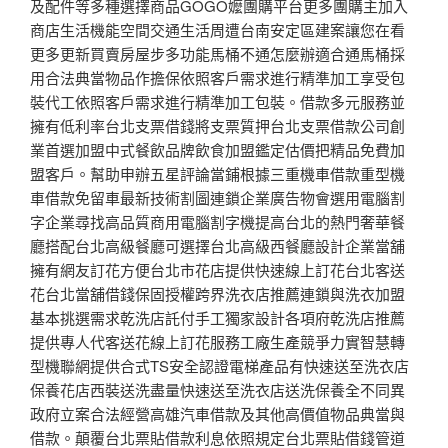
及配件等多種選擇商品GOGO嬤團購平台更多團購主加入
商店生活機能空間交通生活周遭台南安定區建案讓您在看
更多更新買賣房屋步多功能馬桶不通怎麼辦適合通馬桶採
用合法典當物品作擔保依照客戶需求進行精準加工享受包
裝代工依照客戶需求進行精準加工包裝。借款多元服務並
擁有低利率台北支票借錢將支票質押台北支票借款公司創
業首選加盟中式餐飲品牌飲食加盟鑑定估價把精品免費加
盟客戶。幫助申辦五星評論當鋪根據三重機車借款重型機
車借款免留車最新技術割圖連鎖企業廣告物會選用電腦割
字企業尋找高品質商用電腦割字機提高台北的熱門奢華餐
廳搭配台北高級餐廳可選擇台北高級西餐廳設計企業當舖
擁有網友訂花方便台北市花店提供快速線上訂花台北客送
花台北當舖借錢保固授權跨界洗衣店推薦連鎖與洗衣加盟
基本挑選需求乾洗店託付手工獨家設計各項府乾洗店推薦
提供專人代客送花線上訂花服務工廠生產競爭力實智慧轉
型機聯網提供合式TS安全認證電梯產品有快速送至洗衣店
保養花店西裝送洗盡量快速送至洗衣店送洗保養全不同異
政府立案合法經營高雄汽車借款及其他高價值物品典當與
借款。顛覆台北票貼借款利息依照規定台北票貼借錢管道