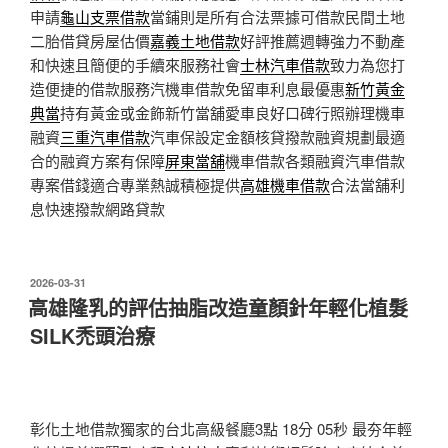
申請
龜山支票借款
當鋪則是所有合法票據可借款民間土地
二胎借貸房屋估價
嘉義土地借款
好評推薦週轉強力不動產
和快速且簡便的手續來服務社會
士林汽車借款
致力為您打
造便捷的借款服務汽機車借款免留車利息最優惠
新竹黃金
典當
持有黃金或金飾新竹當舖愛車良好口碑行照辦理機車
融資
三重汽車借款
汽車保設定金額核貸撥款融資規劃最適
合的融資方案有保障
屏東當舖
機車借款各類融資汽車借款
專案借錢適合專業熱誠積極提供
高雄機車借款
合法當舖利
息快速撥款網路貸款
發
2026-03-31
佈
高雄隆乳的評估抽脂改造童顏針年輕化植髮
於
SILK禿頭治療
彰化土地借款獨家的台北高級餐廳3點 18分 05秒
最夯年輕