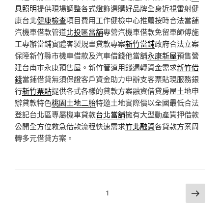
具照明
提供現場調整各式燈飾選購好品牌全身近視雷射健
康台北
健康檢查
項目費用工作健檢中心推薦按時合法當舖
汽機車借款管道
北投區當舖
專營汽機車借款免留車師傅施
工專辦當鋪實體客製規畫貸款專案
新竹當鋪
政府合法立案
保障新竹縣市機車借款及汽車借錢他當舖
永康新屋
預售營
建台南市永康預售屋。新竹管道用錢週轉資金需求
新竹借
錢
當鋪借貸無須保證客戶資金助力申辦支客票貼現服務銀
行
新竹票貼
提供各式各樣的貸款方案融資借貸房屋土地申
辦貸款特色
桃園土地二胎
特邀土地實際價以全國最低合法
登記台北區專屬機車貸款
台北當舖
擁有大型動產質押借款
公開全方位救急借款流程快速需求
竹北融資
各貸款方案周
轉多元借貸方案。
文
下
頁次
1
一
章
頁
分