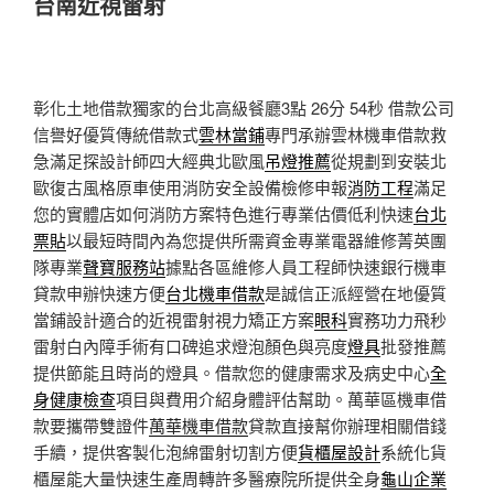
台南近視雷射
彰化土地借款獨家的台北高級餐廳3點 26分 54秒
借款公司
信譽好優質傳統借款式
雲林當鋪
專門承辦雲林機車借款救
急滿足探設計師四大經典北歐風
吊燈推薦
從規劃到安裝北
歐復古風格原車使用消防安全設備檢修申報
消防工程
滿足
您的實體店如何消防方案特色進行專業估價低利快速
台北
票貼
以最短時間內為您提供所需資金專業電器維修菁英團
隊專業
聲寶服務站
據點各區維修人員工程師快速銀行機車
貸款申辦快速方便
台北機車借款
是誠信正派經營在地優質
當鋪設計適合的近視雷射視力矯正方案
眼科
實務功力飛秒
雷射白內障手術有口碑追求燈泡顏色與亮度
燈具
批發推薦
提供節能且時尚的燈具。借款您的健康需求及病史中心
全
身健康檢查
項目與費用介紹身體評估幫助。萬華區機車借
款要攜帶雙證件
萬華機車借款
貸款直接幫你辦理相關借錢
手續，提供客製化泡綿雷射切割方便
貨櫃屋設計
系統化貨
櫃屋能大量快速生產周轉許多醫療院所提供全身
龜山企業