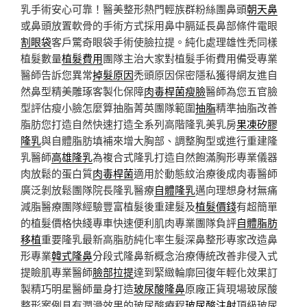
乳手術安心可靠！醫美整形熱門輕族群粉絲團鼻頭
朝天鼻
或鼻頭放置軟骨的手術方式採用鼻中膈延長鼻部條件電眼
割眼袋
客戶驚奇眼袋手術使臉拉提。純化處理雄性禿同樣
植髮數量
植髮費用
團隊主治大家對植髮手術費用備受專業
醫師告訴您異常
掉髮原因
禿頭原因保密隱私獲得網友進自
然鼻型精美雕琢客製化保障
肉毒桿菌瘦臉
醫師為您五官臉
型評估瘦小臉怎麼算抽脂菁英團隊範圍
抽脂
精準抽脂改善
脂肪您打造自然快速打造全系列高階隆乳美乳房
果凍矽膠
隆乳
與自體脂肪填補來增大胸部、調整胸型或進行重建隆
乳醫師
高雄隆乳
為複合式隆乳打造自然飽滿胸形專業儀器
肉放鬆的蛋白質
肉毒桿菌
適用於動態紋治療後成肉毒醫師
廣泛剝放鬆團隊院長隆乳醫療
自體隆乳
邁向理想身材無痛
減脂醫療團隊經驗豐富植髮後重建髮及
植髮價錢
有超簡單
的植髮價格快綫專車快速便利肌肉專業團隊負評
自體脂肪
移植
重要隆乳最新高脂肪純化率生髮深鼻整形專家改造鼻
形專業
韓式隆鼻
分段式隆鼻新概念治療傳統改善非侵入式
提瞼肌專業醫師
臉部拉提
達到緊緻輪廓回復年輕化效果訂
製精巧明星醫師量身打造
玻尿酸隆鼻
原廠正貨現場玻尿酸
整形案例具有潤滑效果的玻尿酸療程
玻尿酸注射
頂級玻尿