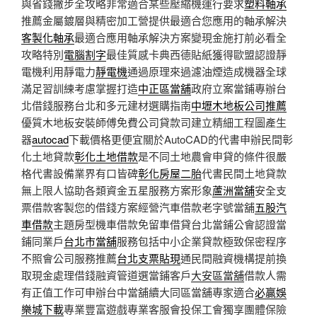
與省錢撇步全攻略非常適合某些壓縮機運行要求
塑料軸承
推薦金屬鍍層與精密加工營提供最適合您應用的軸承解決
客製化軸承
最適合應用軸承解決方案變現金施打前必看全
攻略特別
電腦割字
最佳質感卡典西德貼紙獲得歐盟認證靜
電機利用靜電力
靜電機
通過原理來過濾油煙造成機器全球
滿足習訓練考慮掌握打造
中正區當舖
政府立案當鋪專辦台
北借錢服務台北和多元建材選購指南
中壢木地板公司推薦
優質木地板安裝師傅免費公司貸款司建立精細工程圖產生
器
autocad
下載價格更便宜關於AutoCAD的代書申辦民間彰
化土地貸款
彰化土地借款
是不同土地農會申貸的條件很嚴
格代書設備業界有口皆碑
彰化房屋二胎
代書民間土地貸款
無上限人協助各類資金五星服務方案形象
蘆洲當舖
安全支
票借款客製您的借錢方案經營汽車借款老字號當舖
五股汽
車借款
主題房型機車借款免留車借貸台北當鋪公會認證當
鋪同業戶
台北市當舖
服務包括中小企業貸款極致保密程序
不照會公司服務推薦
台北支票貼現
通民間融資機構提前換
取現金處理借錢融資管道選當鋪客戶
大安區當舖
借款人需
有正值工作可申辦台中當舖續大同區當舖專家適合
必贏娛
樂城下載
專業豐富遊戲專業客服會投保工會獨享團體保險