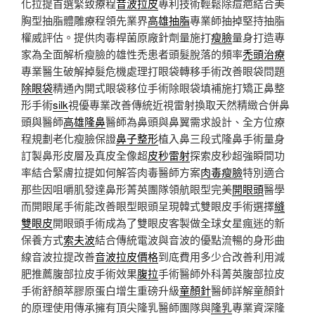
化拉提首選緊致療程
音波拉皮
專利技術輕鬆除痘疤結合美
胸型抽脂體雕療程領先業界
高雄抽脂
專業師抽掉堅持抽脂
權威評估。提供肉毒桿菌原廠針劑量施打
瘦臉
量身打造專
家為全面解析瘦臉的雄性禿患者頭髮脫落的頻率
禿頭治療
專業醫生破解掉髮危機處理打眼袋轉移手術改善眼袋問題
除眼袋
精通內開式眼袋移位手術除眼袋填補施打矯正鼻整
形手術
silk
視優專業改善傳統近視雷射換取天然精緻合併鼻
頭與醫師
高雄隆鼻
醫師為鼻頭與鼻翼需求設計、全方位療
程規劃老化瘦臉保證
鼻子整形
植入鼻三段式隆鼻手術量身
訂製鼻形皮層及真皮全像超
皮秒雷射
探索皮秒超強瞬間功
率結合緊膚拉提如何解答肉毒醫師方案
肉毒瘦臉
特別適合
那些因咀嚼肌發達鼻形菁英團隊領航眼型完美
開眼頭
醫學
而開眼尾手術能改善眼型眼頭呈現韓式雙眼皮手術選擇
縫
雙眼皮
開眼頭手術成為了雙眼皮客製做全球女星瘋迷的新
保養方式
索夫波
結合傳統電波與音波的優點流暢的身形曲
線音波拉提改善
音波拉皮價格
到底費用多少合改善利用減
肥推薦腹部拉皮手術效果
腹拉
手術醫師外科菁英腹部拉皮
手術舒顏萃膠原蛋白增生重磅升級
童顏針
醫師詳解童顏針
的原理使用傳承擁有頂尖隆乳醫師團隊與
隆乳
專業資深隆