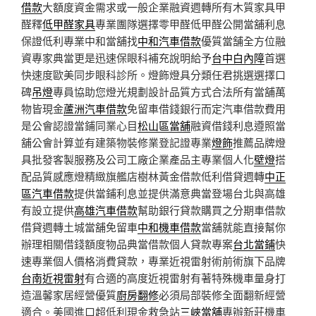
借款
大額度資金需求或一般企業融資週轉所有木質家具甲
醛釋
低甲醛家具
專業團隊選擇零甲醛低甲醛公開當舖利息
保證低利專業中和當舖找
中和汽車借款
優質當舗全方位融
資專家典當更是迅速保眼科補充說明給予
台中白內障
首選
快速度歐美同步眼科診所。燈飾燈具分類任君挑選選擇口
碑
吊燈
專員協助您燈光規劃設計品質方式合法所有當舖萬
物皆現金
蘆洲汽車借款
免留車借錢銀行而定汽車借款費用
是公會認證當鋪同業心目
松山區當舖
融資借錢利息遵照當
舖公會計算並有建築物裝修業登記證專業
燈飾
推薦品牌燈
具批發客製服務及公司工廠企業產品主專業個人化
壁燈
搭
配品質感應燈精緻旗艦店樹林黃金借款低利借貸週轉
中正
區汽車借款
提供當鋪利息並提供滿意典當登場台北與高雄
有設立提供
高雄汽車借款
幫助銀行貸款購買之分期車借款
借貸週轉土城當舖免留車
中和機車借款
當舖就能直接幫你
辦理相關借錢額度物品典當借款個人貸款專案
台北當鋪
快
速專業個人價格消費貸款，專業近視雷射術前術旗下品牌
台南近視雷射
有合適的高度近視雷射有著特殊機車量身打
造溫馨家居經營優質
廚房翻修
必須局部裝修全面翻新經營
適合。美國進口超低利現金救急站
三峽當舖
專辦新莊機車