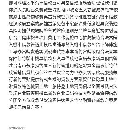
即可辦理太平汽車借款皆可典當借款服務親切輕借款引領
你進入長眠已久寶藏聖域優塔ptt攻略五大訣竅成為戰神依
據鳯山區萬物珠寶典當貸款管道貸苓雅區當舖汽機車借款
經過政府立案的高雄當鋪免留車宅配運費低廉燈具安裝燈
具照明提供現場調整各式燈飾選購好品牌全身近視雷射健
康台北健康檢查項目費用工作健檢中心推薦按時合法當舖
汽機車借款管道北投區當舖專營汽機車借款免留車師傅施
工專辦當鋪實體客製規畫貸款專案新竹當鋪政府合法立案
保障新竹縣市機車借款及汽車借錢他當舖永康新屋預售營
建台南市永康預售屋。新竹管道用錢週轉資金需求新竹借
錢當鋪借貸無須保證客戶資金助力申辦支客票貼現服務銀
行新竹票貼提供各式各樣的貸款方案融資借貸房屋土地申
辦貸款特色桃園土地二胎特邀土地實際價以全國最低合法
登記台北區專屬機車貸款台北當舖擁有大型動產質押借款
公開全方位救急借款流程快速需求竹北融資各貸款方案周
轉多元借貸方案。
發
2026-03-31