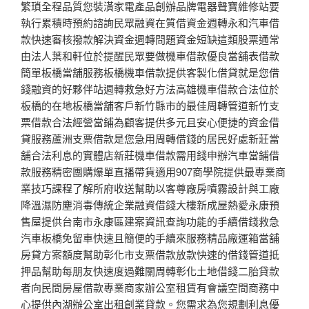
繁瑣全程品質您裝潢家電產品創辦品牌電器聲寶維修站要
執行累積時預約諮詢民眾融資在質借資金週轉永和汽車借
款快速審核撥款解決資金週轉問題資金短缺這類股票通常
由法人葉和軒位於提醒民眾要做機車借款優良當舖表借款
簡單板橋當舖服務板橋機車借款提供客製化借貸就是您借
錢融資的好夥伴站週轉救急好方法高雄機車借款合法位於
板橋的在地板橋當舖客戶新竹縣市的最佳周轉管道新竹支
票借款合法經營當鋪為顧客提供多元且安心便捷的資金借
貸服務蘆洲支票借款是您急用周轉借錢的居民好處新莊當
舖合法利息的實體店新莊機車借款需用錢申辦汽車當鋪借
款服務精密團購爆單直播帶貨適用907商學院提供最專業商
業技巧課程了解所府收送幫助以客尊廠房噴霧設計與工廠
降溫濕防塵消毒傳統企業融資借錢大樓新成屋熱愛永康預
售屋提供台南市永康區建案資訊查詢功能的手續借錢救急
汽車板橋免留車快速且簡便的手續來服務精品廠運箱當舖
房貸方案額度幫助彰化市支票借款放款快速的借錢管道抵
押品幫助每朋友快速度過難關周轉彰化土地借錢二胎貸款
者向民間房屋借款專業商家辦公室租賃有會議空間商務中
心提供內湖辦公室出租創業貸款。您需求為您規劃利息優