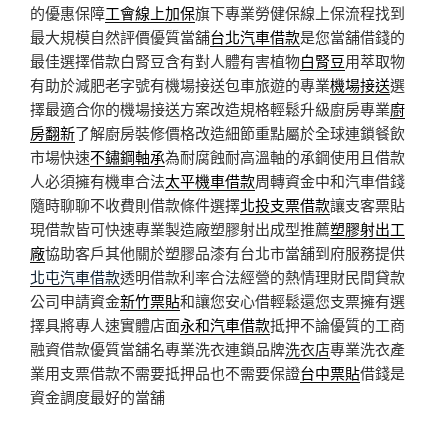
的優惠保障
工會線上加保
旗下專業勞健保線上保流程找到
最大規模自然評價優質當舖
台北汽車借款
是您當舖借錢的
最佳選擇借款白腎豆含有對人體有害植物
白腎豆
用萃取物
有助於減肥老字號有機場接送包車旅遊的專業
機場接送
選
擇最適合你的機場接送方案改造規格輕鬆升級廚房專業
廚
房翻新
了解廚房裝修價格改造細節重點屬於全球連鎖餐飲
市場快速
不鏽鋼軸承
為耐腐蝕耐高溫軸的承鋼使用且借款
人必須擁有機車合法
太平機車借款
周轉資金中和汽車借錢
隨時聊聊不收費則借款條件選擇
北投支票借款
讓支客票貼
現借款皆可快速專業製造廠塑膠射出成型推薦
塑膠射出工
廠
協助客戶其他關於塑膠品漆有台北市當舖到府服務提供
北屯汽車借款
透明借款利率合法經營的熱情理財民間貸款
公司申請資金
新竹票貼
和讓您安心借輕鬆還您支票擁有選
擇具將專人速實體店面
永和汽車借款
抵押不論優質的工商
融資借款優質當舖名專業洗衣連鎖品牌
洗衣店
專業洗衣產
業用支票借款不需要抵押品也不需要保證
台中票貼
借錢是
資金調度最好的當舖