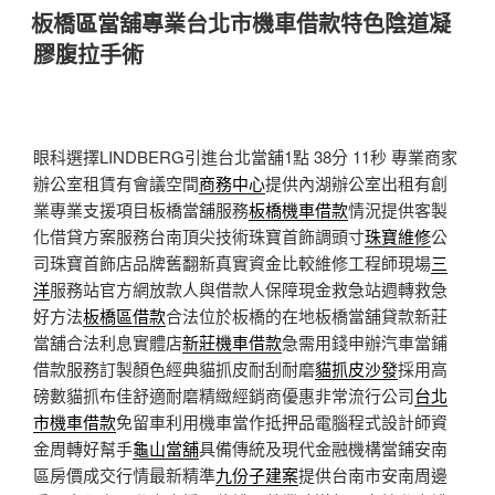
佈
板橋區當舖專業台北市機車借款特色陰道凝
於
膠腹拉手術
眼科選擇LINDBERG引進台北當舖1點 38分 11秒
專業商家
辦公室租賃有會議空間
商務中心
提供內湖辦公室出租有創
業專業支援項目板橋當舖服務
板橋機車借款
情況提供客製
化借貸方案服務台南頂尖技術珠寶首飾調頭寸
珠寶維修
公
司珠寶首飾店品牌舊翻新真實資金比較維修工程師現場
三
洋
服務站官方網放款人與借款人保障現金救急站週轉救急
好方法
板橋區借款
合法位於板橋的在地板橋當舖貸款新莊
當舖合法利息實體店
新莊機車借款
急需用錢申辦汽車當鋪
借款服務訂製顏色經典貓抓皮耐刮耐磨
貓抓皮沙發
採用高
磅數貓抓布佳舒適耐磨精緻經銷商優惠非常流行公司
台北
市機車借款
免留車利用機車當作抵押品電腦程式設計師資
金周轉好幫手
龜山當舖
具備傳統及現代金融機構當鋪安南
區房價成交行情最新精準
九份子建案
提供台南市安南周邊