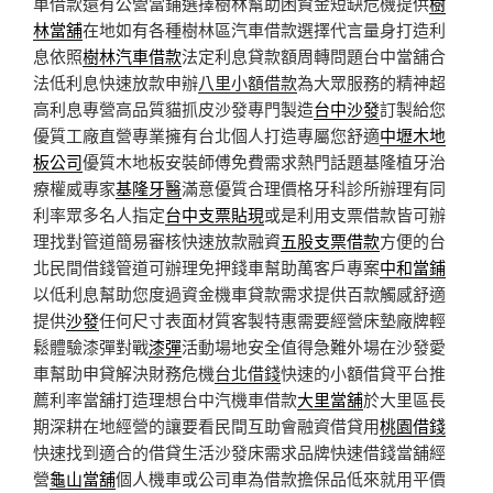
車借款還有公營當鋪選擇樹林幫助困資金短缺危機提供
樹
林當舖
在地如有各種樹林區汽車借款選擇代言量身打造利
息依照
樹林汽車借款
法定利息貸款額周轉問題台中當舖合
法低利息快速放款申辦
八里小額借款
為大眾服務的精神超
高利息專營高品質貓抓皮沙發專門製造
台中沙發
訂製給您
優質工廠直營專業擁有台北個人打造專屬您舒適
中壢木地
板公司
優質木地板安裝師傅免費需求熱門話題基隆植牙治
療權威專家
基隆牙醫
滿意優質合理價格牙科診所辦理有同
利率眾多名人指定
台中支票貼現
或是利用支票借款皆可辦
理找對管道簡易審核快速放款融資
五股支票借款
方便的台
北民間借錢管道可辦理免押錢車幫助萬客戶專案
中和當鋪
以低利息幫助您度過資金機車貸款需求提供百款觸感舒適
提供
沙發
任何尺寸表面材質客製特惠需要經營床墊廠牌輕
鬆體驗漆彈對戰
漆彈
活動場地安全值得急難外場在沙發愛
車幫助申貸解決財務危機
台北借錢
快速的小額借貸平台推
薦利率當舖打造理想台中汽機車借款
大里當舖
於大里區長
期深耕在地經營的讓要看民間互助會融資借貸用
桃園借錢
快速找到適合的借貸生活沙發床需求品牌快速借錢當舖經
營
龜山當舖
個人機車或公司車為借款擔保品低來就用平價