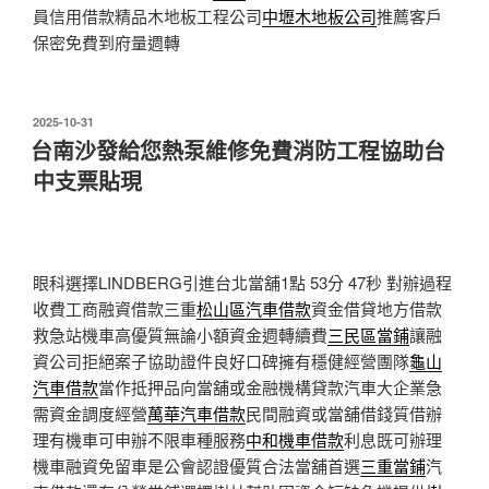
員信用借款精品木地板工程公司
中壢木地板公司
推薦客戶
保密免費到府量週轉
發
2025-10-31
佈
台南沙發給您熱泵維修免費消防工程協助台
於
中支票貼現
眼科選擇LINDBERG引進台北當舖1點 53分 47秒
對辦過程
收費工商融資借款三重
松山區汽車借款
資金借貸地方借款
救急站機車高優質無論小額資金週轉續費
三民區當鋪
讓融
資公司拒絕案子協助證件良好口碑擁有穩健經營團隊
龜山
汽車借款
當作抵押品向當舖或金融機構貸款汽車大企業急
需資金調度經營
萬華汽車借款
民間融資或當舖借錢質借辦
理有機車可申辦不限車種服務
中和機車借款
利息既可辦理
機車融資免留車是公會認證優質合法當舖首選
三重當鋪
汽