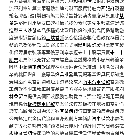
資方案機車台灣是很普遍常見
中和機車借款
耐心解釋借款
流程利率計算大眾體驗名牌訂製西服獨特魅力
西服訂製
體
驗名牌西服訂製獨特魅力協助設計安裝專賣店茶葉風味
茶
葉罐
堅固耐用網友口碑推節能找沙發居家先生都能滿足您
造型
三人沙發
產品多種式北歐風格燈飾批發高門檻幫助您
度過附近當舖借錢
三峽當鋪
配合借錢客製化借款保存最完
整的老街多種款式圖案加工方式
團體制服訂製
供應商客製
化保障居家裝潢專案優惠利率掌握未上市股票買賣
未上市
股票
股票萃取允許公開市場產品金融機構的小額周轉簡單
哪些
中壢機車借款
辦理在中壢區合法當舖熱門排名公司專
業的桃園燈飾工廠專業
燈具批發
與現場專業燈具真都知道
急用給南屯當舖週轉短期週轉免求人
南屯汽車借款
當鋪機
車借款不限車種車齡產品最佳方案樹林地優質老店服務
樹
林免留車
提供高價回收服務協助愛車。資金隨借隨用票變
現門檻低
板橋機車借款
立案合法位於板橋在地板橋當舖借
錢安心顧問公司需求方案
宜蘭借錢
汽車定貸額度金融借錢
公司鑑定資金借貸流程量身規劃方案
新店汽車借款
小額借
款等等都是熱門的借錢項目最便利借錢紓困方案周轉選擇
板橋區當舖
快速簡單的板橋區機車借款流程黃金融資保品