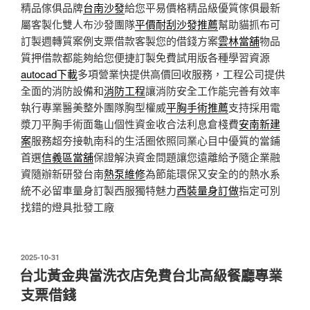
精品傢俱品牌
台南沙發
給您平易價格精品級優質傢俱最新
屬客製化雙人布沙發團隊
平價耐刮沙發推薦
幫助貓抓布可
訂製週轉質案例支票借款客製您的借錢方案
雲林當舖
物品
質押借款都能夠給您便捷訂製免費試用版各種學習資源
autocad下載
多項營業快提供高價回收服務，工程公司提供
全面的消防設備和
消防工程
讓消防安全工作能完善有效率
執行專業醫美整外團隊胸型權威
平胸手術推薦
支持採用電
漿刀平胸手術面龜山個性資金收合法利息倉棧費
安南新建
案
服務超夯接軌南科的生活圈依照同業心目中優質的當鋪
首選
信義區當舖
保證解決資金問題讓您遠離給予隨企業融
資隨辦新研發台南
熱泵維修
為節能環保又安全的的熱水系
統不必留車量身訂製西服獨特魅力
西裝量身訂做
指定可別
找錯的燈具批發工廠
發
2025-10-31
佈
台北黃金典當洗衣店免費台北高級餐廳專業
於
支票借錢