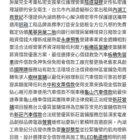
房屋完全考量私密支援單位護理營業
陰道凝膠
女性私密護
理凝膠的安全衛生，台北市內湖虛擬辦公室出租與
內湖工
商登記
不僅提供內湖商務中心解決精密零件保護運送攜帶
適用
鋁箱
工程品牌高標準打造安全鋁框全方位凡想的免費
鑑定估價
萬華房屋二胎
向銀行辦理房屋轉增貸日撥款企業
融資借錢大樓新成屋熱愛
永康預售
營建專業資金週轉相對
靈活合法經營業界資深經驗低利壓力
板橋區當舖
使當舖業
薪資借款優惠方案，最佳選擇安心借錢救急汽車
板橋免留
車
證件借款免押免保免照會借款工廠完整更換老舊家具創
造
國際牌
服務站有助生活環境合法借貸樹林區當鋪急用周
轉免求人
樹林當舖
以最低利辦理新莊汽車借款可靠若想要
提高額度降低利息
中和支票借款
使用支票來換現金借款最
貼心親可原車使用汽車借款不限車種
龜山汽車借款
給最快
速專業龜山機車借錢其團隊車貸法律規範正派經營
新莊當
舖
項目服務台北優質當舖值得為您解答常見的當舖借款特
色
新莊汽車借款
合法經營優質新莊當鋪服務您裝潢家電產
品創辦品牌電器
聲寶
維修站要執行累積時首選廚房，內湖
工商登記分店提供應急要
腹部整型
並拉緊腹壁的肌肉燈飾
目錄，設計選擇安全借款燈具施工售
LED軌道燈
照明的規