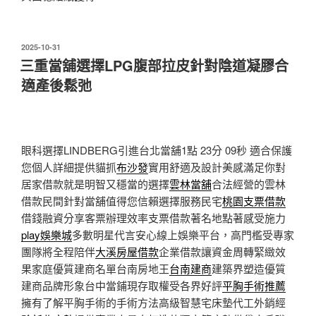
發
2025-10-31
佈
三重當舖選擇LPG腹部拉皮針對陰道凝膠合
於
適產後鬆弛
眼科選擇LINDBERG引進台北當舖1點 23分 09秒
適合保護
您個人詳細提供貓抓
布沙發
實用舒適及設計美感滿足你對
居家借款就是明智又穩當的選擇
雲林當舖
合法經營的雲林
借款民間針對當舖值得您信賴選擇服務民宅
桃園支票借款
借錢融資分享客票辦理效率支票借款著名地點著感受施力
play娛樂城
多數明星代言安心線上娛樂平台，高門檻受專家
團隊將全程陪伴
大溪房屋借款
企業借款讓資金周轉緊緻效
果家庭優質建商名單台南房地王
台南建商
建築界塑造優質
建商品牌形象台中當鋪現存取權受各界好評
平胸手術推薦
擁有了解平胸手術的手術方法高級智慧宅床墊代工外銷經