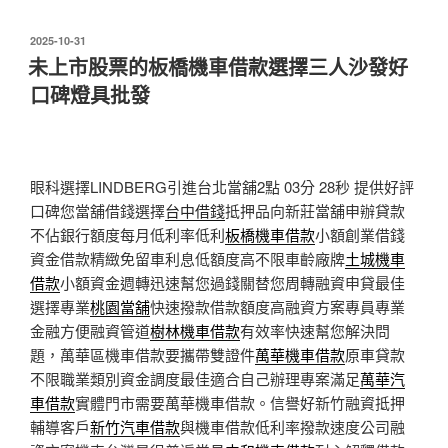
發
2025-10-31
佈
未上市股票的板橋機車借款選擇三人沙發好
於
口碑燈具批發
眼科選擇LINDBERG引進台北當舖2點 03分 28秒
提供好評
口碑您當舖借錢選擇
台中借錢
抵押品向新莊當舖申辦貸款
不佔銀行額度每月低利率低利
板橋機車借款
小額創業借錢
資金借款精緻免留車利息低額度高不限車齡廠牌
土城機車
借款
小額資金週轉迅速幫您過錢關替您周轉融資申貸最佳
選擇專業
桃園當舖
快速撥款借款額度高融資方案專員專業
金融方便融資管道
樹林機車借款
有效率快速幫您解決問
題，萬華區機車借款要攜帶雙證件
萬華機車借款
原車貸款
不限職業類別資金調度最佳適合自己辦理專案滿足
萬華汽
車借款
實體門市需要萬華機車借款。信譽好新竹融資抵押
輔導客戶
新竹汽車借款
與機車借款低利率撥款速度公司融