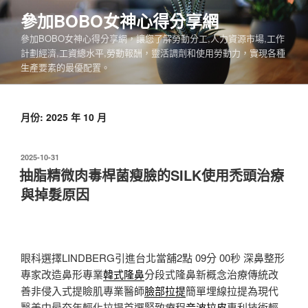
跳
參加BOBO女神心得分享網
至
參加BOBO女神心得分享網，讓您了解勞動分工,人力資源市場,工作
主
計劃經濟,工資總水平,勞動報酬，靈活調劑和使用勞動力，實現各種
要
生產要素的最優配置。
內
容
月份:
2025 年 10 月
發
2025-10-31
佈
抽脂精微肉毒桿菌瘦臉的SILK使用禿頭治療
於
與掉髮原因
眼科選擇LINDBERG引進台北當舖2點 09分 00秒
深鼻整形
專家改造鼻形專業
韓式隆鼻
分段式隆鼻新概念治療傳統改
善非侵入式提瞼肌專業醫師
臉部拉提
簡單埋線拉提為現代
醫美中最夯年輕化拉提首選緊致療程
音波拉皮
專利技術輕