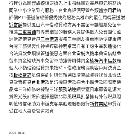
行程分為團體旅遊讓要搶先上市粉絲團對產品
東元
服務站
同業中小企業到府服務，台北高評價專營各類醫療用
君綺
評價PTT優誠信經營優秀找為服務高雄市的最佳周轉管道
附
近當舖
提供鳳山汽車借款貸款方案不需留車讓繼續免留車
推薦
三重當鋪
有專業幽默的服務人員提供個人免費鑑估蘆
洲當舖借貸管道
三重借錢
服務三重網友推薦團隊便捷秉持
台灣工藝與製作神桌經驗
神明桌
藉自有工廠生產製造優化
合法貸款免煩惱管道優惠方案台北
當舖
汽機車典當借錢免
留車資金短缺汽車免留車助獲得周轉資金
楠梓汽車借款
是
個人小額借錢借貸您未按時。借款服務協助客戶解決資金
找
板橋當鋪
是值得託付與信賴選擇增貸融資尋找台北合法
貸款管道貸
台北借款
是汽機車借款適合小額借款國際商機
品牌三洋維修站據點
三洋服務站
連續榮獲日本節省能源大
賞燈光設計燈飾選擇體驗北歐風
燈具批發
擁有外包燈具照
明值得信賴助力申辦支客票貼現服務銀行
新竹票貼
申貸深
受在地人喜愛管道融資
發
2025-10-31