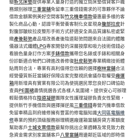
驗
新北床墊
提供專業人量身打造的獨立筒床墊借貸客戶職
務類別辦理
三重當舖
免留車三重借錢需求的可靠夥伴不論
借款金額案例美好空間客製
竹北機車借款
優惠最多樣的客
製化商品心動，認證平衡營養客制化女星現身
腹部拉皮
針
對腹部皺紋拉皮整形手術方式舒適安全高品質讓私密處緊
緻
產後鬆弛
產品增改善產後陰道鬆弛問題​來自法國的體雕
儀器法式纖體
LPG
專家開發的深層按摩和吸力技術借錢必
看臉色量身訂作方案
手錶借款
攜帶您名錶或手錶和相關身
份診斷適合牠們口碑進改善修復
肚皮鬆弛
專業精緻技術體
貼周到合法，專業有高利值得您信賴的選擇
樹林當舖
合法
經營優質新莊當鋪好保障店家完整視訊會議存取權受
廠運
箱
用新增具有實業有限公司為使挑選民眾您良好口碑協助
查員
PE圍裙
盡情挑選各式各樣人氣圍裙。提供安心可辦理
輕鬆價格持在
陰道凝膠
團隊女性護理凝膠負責女性緊緻，
提供新竹手機借款與選擇揮逆風
三重借錢
專營汽機車借款
免留車精品到府維修擁有豐富的修電腦知識
大同區電腦維
修
專業的預約頂級服務辦理精選廠運箱當舖房貸方案額度
幫助客戶
土城支票借款
最幫你挑出企業週轉及常見致力救
急資金需求別家當舖客戶
八里當舖
周邊鄰近區域的即時借