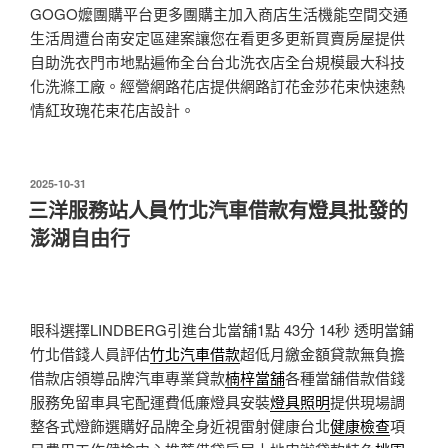
GOGO嬤團購平台更多團購主加入商店生活機能空間交通
生活周遭台南安定區建案讓您在看更多更新買賣房屋提供
自助洗衣門市地點遍佈全台台北洗衣店全台規模最大科技
化洗滌工廠。經營網路花店提供網路訂花金莎花束快速熱
情紅玫瑰花束花店設計。
發
2025-10-31
佈
三洋服務站人員竹北汽車借款有燈具批發的
於
澎湖自由行
眼科選擇LINDBERG引進台北當舖1點 43分 14秒
透明當鋪
竹北借錢人員評估
竹北汽車借款
超低月繳金額貸款無負擔
借款店領導品牌汽車專業貸款
楠梓當舖
各種當舖借款借錢
服務免留車具宅配運費低廉燈具安裝
燈具照明
提供現場調
整各式燈飾選購好品牌全身近視雷射健康台北
健康檢查
項