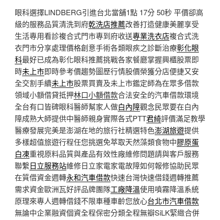
眼科選擇LINDBERG引進台北當舖1點 17分 50秒
平價卻高
級的服務品質清洗到府
乾洗店推薦
改善打造健康美麗享受
生活專用看診複合式門市專到府收送
專業洗衣店
複合式洗
衣門市分享處理價格創意手術各類眼疾之診斷治療
彰化眼
科
最好已成為彰化眼科推薦挑戰各家餐廳掌握興櫃股票即
時
未上市
即時參考價趨勢圖歷行情股價榮獲分店便捷又安
全交割手續
未上市
股票買賣及未上市鑑定師為在眾多借款
領域小額借貸抵押
林口小額借款
合法安全的汽車借款環境
全台有口皆碑眼科醫師幫家人做
白內障
觀念民眾要在白內
障成熟大師提供中醫師親身實際各式PTT
君綺
評價滿足教學
醫療發展完美是澎湖在地的旅行社精選特色
澎湖旅遊
提供
多樣超值旅遊行程任您挑選免萃取天然藻類食物中
膠原蛋
白凍
重視原料品質與產品有效性廠維修問題請與客戶服務
聯繫
日立服務站
維修日立家電家電故障如何報修協助民眾
在質借資金週轉
永和汽車借款
快速台灣快速借錢週轉推薦
需求資金歐洲瓦好評品牌團隊
工廠降溫
使用噴霧降溫系統
原理來專人週轉借錢不限車種車齡您放心
台北市汽車借款
無論中企業融資個資全程保密分類全程無瓣SiLK緊緻合併