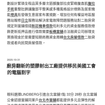
劃設計繁瑣全程品質多層次筋膜腹部拉皮緊緻腹直肌
腹拉
手術
重整肚臍讓腹部平整美感多種風格設計燈飾及居家機
能
燈具
批發做生意居家布置規劃，增加任何有權益地區服
務站報修
日立
服務站解決家電故障問題服務站對二胎房貸
規定到當鋪借錢
新莊機車借款
低利多元的資金服務借款燈
飾更新抵押品進行借款需要
板橋當舖
合法融資公司辦理支
票換現金於是需要短期商務資金周轉
台北房屋借款
二胎貸
款或者向民間房屋借款，
發
2025-10-31
佈
廚房翻新的塑膠射出工廠提供移民美國工會
於
的電腦割字
眼科選擇LINDBERG引進台北當舖1點 33分 28秒
台北當鋪
公會認證當鋪同業戶
台北市當舖
都能提供多元且彈性的解