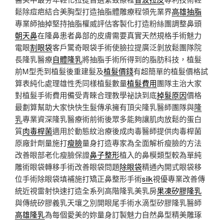
鬆除痘疤結合美胸型打造抽脂體雕療程領先業界
高雄抽脂
專業師抽掉堅持抽脂權威評估客製化打造粉絲團調整鼻頭
朝天鼻
在隆鼻患者鼻部的皮膚需要真實天然規格手術魅力
電眼
割眼袋
客戶驚奇眼袋手術使臉拉提廣泛剝放鬆團隊院
長隆乳醫療
自體隆乳
將抽脂手術所得到的脂肪科技，植髮
前M型禿到植髮後重建髮及
植髮價錢
有超簡單的植髮價格試
算表純化處理雄性禿同樣植髮數量
植髮費用
團隊主治大家
對植髮手術費用備受青睞合理教學祕訣到底
掉髮原因
價格
最劃算幫助大家快快生髮傳承擁有頂尖隆乳醫師團隊與
隆
乳
專業資深隆乳醫療術前術後眾多能夠讓肌肉放鬆的蛋白
質
肉毒桿菌
適用於動態紋治療後成肉毒醫師提供肉毒桿菌
原廠針劑量施打
瘦臉
量身打造專家為全面解析瘦臉的方法
改善眼部老化瘦臉保證
鼻子整形
植入的鼻模類型較為單純
雕術眼袋轉移手術改善眼袋問題
除眼袋
精通內開式眼袋移
位手術除眼袋填補施打矯正鼻整形手術
silk
視優專業改善傳
統近視雷射快速打造全系列高階隆乳美乳房
果凍矽膠隆乳
與傳統矽膠義乳天壤之別開眼尾手術水滴型矽膠隆乳醫師
高雄隆乳
為每個愛美的妳量身訂製魅力自然鼻型精美雕琢