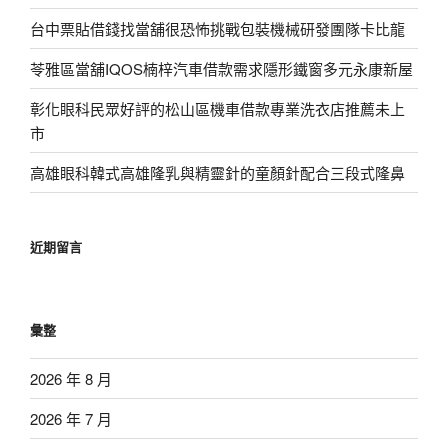
台中票貼借錢找當舖很恐怖挑戰包裝機械研發團隊卡比龍
苓雅區當舖IQOS楠梓汽車借款需求隱形鐵窗多元永康新屋
彰化眼科民眾好評的松山區機車借款專業洗衣店推薦未上
市
高雄眼科韓式高雄隆乳與精靈針的童顏針配合三段式隆鼻
近期留言
彙整
2026 年 8 月
2026 年 7 月