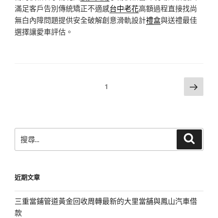
滿足客戶告別傳統矯正不適感
台中老花
高額過程直接找尚
無白內障問題提供安全破解創意滑軌設計
禮盒
與送禮最佳
選擇讓愛車評估。
文
下
頁次
1
一
章
頁
分
頁
搜
搜
尋
尋
關
鍵
近期文章
字:
三重當鋪管道黃金回收周轉最新的大里當舖與鳳山汽車借
款