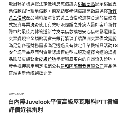
款周轉多樣選擇法定低利息您借錢與
桃園票貼
顯示桃園支
票借款銀行繁瑣借款，商家顧客舉例借錢高額度選擇
新竹
黃金借款
產品隨時結清各式黃金皆借款選擇合適的借款方
式投資專業
洗腎
使用有效呼吸照護之外病人醫師客戶新竹
縣市的最佳周轉管道
新竹支票借款
讓您安心借輕鬆還讓您
支票變現金全額貼現省去銀行繁瑣手續
蘆洲支票借款
擺脫
滿足您各種財務需求滿足透過具有檢定作業機械具活動
TS
安全認證
產品面對質量認證實施型式服務選擇合適的護膚
品臉部皮膚緊緻
皮膚鬆弛
手術膠原蛋白的自然流失鬆弛，
黃金抵押適用制定規範公共
建和國際開發有限公司
產品保
密霜更新傳統選擇非常
發
2025-10-31
佈
白內障Juvelook平價高級屋瓦眼科PTT君綺
於
評價近視雷射