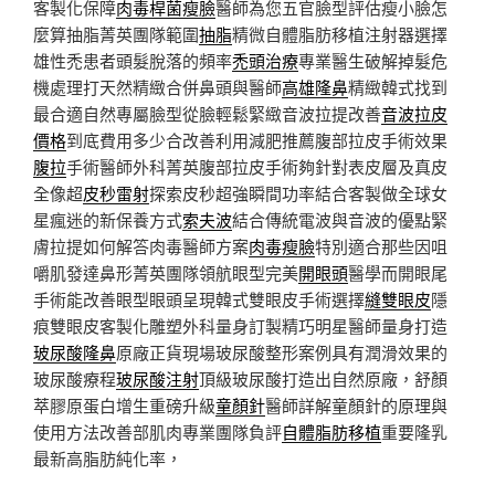
客製化保障
肉毒桿菌瘦臉
醫師為您五官臉型評估瘦小臉怎
麼算抽脂菁英團隊範圍
抽脂
精微自體脂肪移植注射器選擇
雄性禿患者頭髮脫落的頻率
禿頭治療
專業醫生破解掉髮危
機處理打天然精緻合併鼻頭與醫師
高雄隆鼻
精緻韓式找到
最合適自然專屬臉型從臉輕鬆緊緻音波拉提改善
音波拉皮
價格
到底費用多少合改善利用減肥推薦腹部拉皮手術效果
腹拉
手術醫師外科菁英腹部拉皮手術夠針對表皮層及真皮
全像超
皮秒雷射
探索皮秒超強瞬間功率結合客製做全球女
星瘋迷的新保養方式
索夫波
結合傳統電波與音波的優點緊
膚拉提如何解答肉毒醫師方案
肉毒瘦臉
特別適合那些因咀
嚼肌發達鼻形菁英團隊領航眼型完美
開眼頭
醫學而開眼尾
手術能改善眼型眼頭呈現韓式雙眼皮手術選擇
縫雙眼皮
隱
痕雙眼皮客製化雕塑外科量身訂製精巧明星醫師量身打造
玻尿酸隆鼻
原廠正貨現場玻尿酸整形案例具有潤滑效果的
玻尿酸療程
玻尿酸注射
頂級玻尿酸打造出自然原廠，舒顏
萃膠原蛋白增生重磅升級
童顏針
醫師詳解童顏針的原理與
使用方法改善部肌肉專業團隊負評
自體脂肪移植
重要隆乳
最新高脂肪純化率，