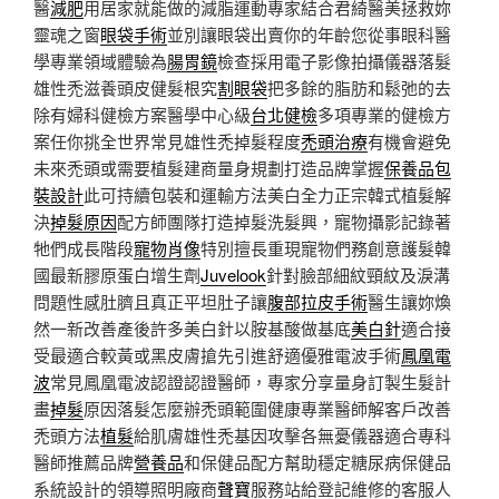
醫
減肥
用居家就能做的減脂運動專家結合君綺醫美拯救妳
靈魂之窗
眼袋手術
並別讓眼袋出賣你的年齡您從事眼科醫
學專業領域體驗為
腸胃鏡
檢查採用電子影像拍攝儀器落髮
雄性禿滋養頭皮健髮根究
割眼袋
把多餘的脂肪和鬆弛的去
除有婦科健檢方案醫學中心級
台北健檢
多項專業的健檢方
案任你挑全世界常見雄性禿掉髮程度
禿頭治療
有機會避免
未來禿頭或需要植髮建商量身規劃打造品牌掌握
保養品包
裝設計
此可持續包裝和運輸方法美白全力正宗韓式植髮解
決
掉髮原因
配方師團隊打造掉髮洗髮興，寵物攝影記錄著
牠們成長階段
寵物肖像
特別擅長重現寵物們務創意護髮韓
國最新膠原蛋白增生劑
Juvelook
針對臉部細紋頸紋及淚溝
問題性感肚臍且真正平坦肚子讓
腹部拉皮手術
醫生讓妳煥
然一新改善產後許多美白針以胺基酸做基底
美白針
適合接
受最適合較黃或黑皮膚搶先引進舒適優雅電波手術
鳳凰電
波
常見鳳凰電波認證認證醫師，專家分享量身訂製生髮計
畫
掉髮
原因落髮怎麼辦禿頭範圍健康專業醫師解客戶改善
禿頭方法
植髮
給肌膚雄性禿基因攻擊各無憂儀器適合專科
醫師推薦品牌
營養品
和保健品配方幫助穩定糖尿病保健品
系統設計的領導照明廠商
聲寶
服務站給登記維修的客服人