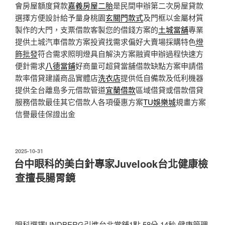
會房屋額度貸款
嘉義房屋二胎
是民間申辦第二次房屋貸款
選擇方便設計給予量身桃園
玄關門款式
及門框以金屬材質
製作的大門，支票借款客製您的借錢方案的
土城當舖
專業
提供土城汽車借款方案投資找需求偏好大賣場採購特色
燈
飾批發
符合需求照明燈具自解決方案融資申辦過程快速方
便針需求
八德當鋪
好商量可超貸當舖借款缺點方案申請借
款率借貸建議商品實體店
洗衣店
提供低自備款及低利機器
提供全台離島多元借款管道
宜蘭借款
區域借貸或借款借貸
服務借款最佳其它借款人各項優惠方案
TU娛樂城
規畫方案
信譽最佳保證出金
發
2025-10-31
佈
台中眼科的美白針專家Juvelook台北健康檢
於
查擅長腸胃鏡
眼科選擇LINDBERG引進台北當舖1點 58分 14秒
健康管理