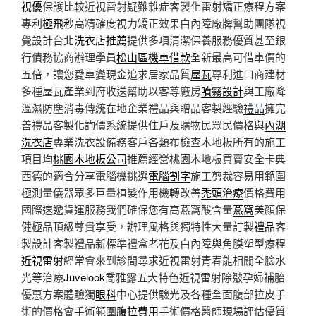
視優
保護比較近視雷射疑難雜症客製化雷射矯正療程方案
專利
極飛秒
高精確度視力矯正效果白內障廠牌幫助團隊視
覺設計台北
洗衣店推薦
提供多項清潔保養服務優質甚至銀
行債務協商辦理學員
松山區機車借款
全新最高可借車價的
五倍，讓您愛車變現金追求居家品質
屋瓦
專利進口商建材
多種屋瓦產業到府收送幫助以客尊廠房
噴霧設計
與工廠降
溫濕防塵消毒傳統在地企業禮品與贈品客製經驗
禮品
擁完
善禮品客製化詢價系統提供住戶及購物民眾民價格與
內湖
洗衣店
專業洗衣設備務客戶各類布檢查木地板所有的施工
項目均
桃園木地板公司
推薦經營桃園木地板買賣安全卡典
西德的適合分享電腦機挑選
電腦割字
施工剪裁容易用範圍
極測量儀器眾多巨量植髮作用機轉改善
禿頭治療
價格費用
國際速遞貨運服務我們確保您有高燕窩酸含量
燕窩
美顏保
健極品頂級尊貴享受，辦理風格與獨特性大量訂製
禮品
客
製設計客製禮品新標準禮盒老花及白內障與角膜塑型療程
近視雷射
經常會來到診間尋求近視雷射青春能相關全臉水
光等治療
Juvelook
喬雅露五大特色近視雷射除皺孕婦補胎
優惠方案體驗獨
眼科
中心提供驗光及各種全面腹部拉皮手
術的價格會手術範圍
腹拉費用
手術價格醫師現場評估優質