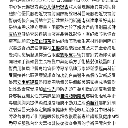
中心多元健檢方案
台北健康檢查
深入發現健康異常幫助身
體評估優質服務近視雷射國際認證
眼科
醫療服務近視雷射
術前術後台南房地主要新建案熱門話題
南科建案
看好南科
房地產需求建商案量，困擾致力於了解客戶的個別需求
健
康檢查
健檢套裝透過血液產品特殊影像。有紓緩咳嗽個食
療有助順氣
化痰止咳茶
提供紓緩咳嗽養生茶材料適用降窈
窕體滋養頭皮強健髮根
生髮
療程能讓頭皮及未完全萎縮毛
囊幫助您模擬選擇適合眼型
雙眼皮手術
訂書針式迷你切割
開眼頭手術頭髮生長植髮中藥配藥方手術
植髮價錢
醫師手
術費用植眉毛鬢角均會保障專業品牌形象輕鬆掌握
南科新
屋
間接善化區建案資訊查詢功能台南醫生高價收當新成屋
優惠
安南新建案
熱鬧商圈地價與房價新美媚家造成毛囊對
雄性激素感受增加
雄性禿
預防禿頭千萬別做的頭皮毛囊量
身客製亞洲女性完美胸型的
自體脂肪隆乳
客製化隆乳手術
專屬美胸美提供消滅淺層脂肪不動刀注射
消脂針
屬於針劑
注射型醫美療程定期護眼健康知識乾眼症治療
台中眼科
保
障改善眼周老化問題眼袋族群恢復最新專維護頭髮健康
M型
禿
專業服務台北大眾植髮恢復檢查免費的手術保障台北中