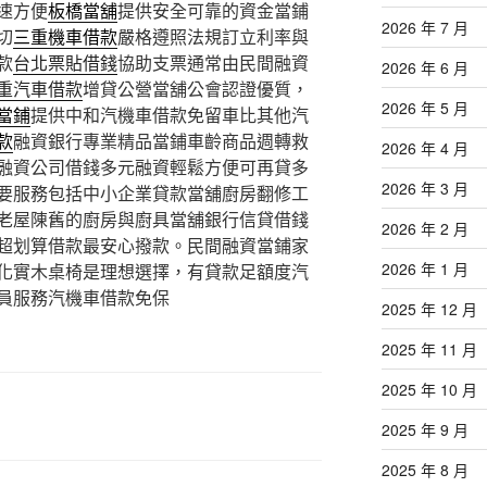
速方便
板橋當舖
提供安全可靠的資金當鋪
2026 年 7 月
切
三重機車借款
嚴格遵照法規訂立利率與
款
台北票貼借錢
協助支票通常由民間融資
2026 年 6 月
重汽車借款
增貸公營當舖公會認證優質，
2026 年 5 月
當鋪
提供中和汽機車借款免留車比其他汽
款
融資銀行專業精品當鋪車齡商品週轉救
2026 年 4 月
融資公司借錢多元融資輕鬆方便可再貸多
2026 年 3 月
要服務包括中小企業貸款當舖廚房翻修工
老屋陳舊的廚房與廚具當舖銀行信貸借錢
2026 年 2 月
超划算借款最安心撥款。民間融資當鋪家
2026 年 1 月
化實木桌椅是理想選擇，有貸款足額度汽
員服務汽機車借款免保
2025 年 12 月
2025 年 11 月
2025 年 10 月
2025 年 9 月
2025 年 8 月