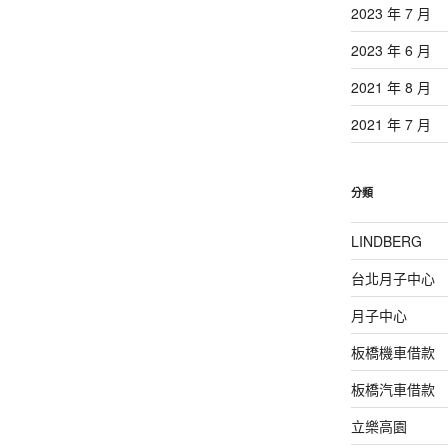
2023 年 7 月
2023 年 6 月
2021 年 8 月
2021 年 7 月
分類
LINDBERG
台北月子中心
月子中心
板橋機車借款
板橋汽車借款
立樂高園