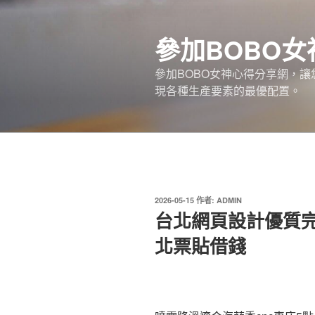
跳
至
參加BOBO
主
要
參加BOBO女神心得分享網，讓
內
現各種生產要素的最優配置。
容
發
2026-05-15
作者:
ADMIN
佈
台北網頁設計優質
於
北票貼借錢