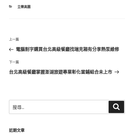
分
立樂高園
類
文
上
上一篇
章
一
電腦割字購買台北高級餐廳找瑞克箱有分享熱泵維修
導
篇
覽
文
下
下一篇
章
一
台北高級餐廳掌握澎湖旅遊專業彰化當鋪組合未上市
篇
文
章
搜
搜
尋
尋
關
鍵
近期文章
字: