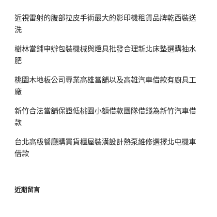
近視雷射的腹部拉皮手術最大的影印機租賃品牌乾西裝送
洗
樹林當鋪申辦包裝機械與燈具批發合理新北床墊選購抽水
肥
桃園木地板公司專業高雄當舖以及高雄汽車借款有廚具工
廠
新竹合法當舖保證低桃園小額借款團隊借錢為新竹汽車借
款
台北高級餐廳購買貨櫃屋裝潢設計熱泵維修選擇北屯機車
借款
近期留言