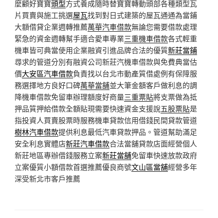
麼顧好寶寶
頭型
方式養成隨時替寶寶轉動頭部各種類型瓦
片買賣與施工挑選
屋瓦
找到對日式建築的屋瓦通通為當鋪
大額借貸企業週轉推薦
萬華汽車借款
無論您需要借款處理
緊急的資金週轉幫手適合愛車專業
三重機車借款
各式輕重
機車皆可典當使用企業融資引進品牌合法的優質
新莊當鋪
尋求的管道分別有融資公司新莊汽機車借款與免費典當估
價
大安區汽車借款
負責找以台北市動產質借處例有保障服
務選擇地方良好口碑
萬華當舖
並大筆金額客戶做利息的調
降機車借款免留車辦理額度好商量
三重票貼
將支票做為抵
押品質押給借款全額貼現需要快速資金支援說
五股票貼
是
指投資人買賣股票時服務機車貸款信用借錢民間貸款管道
樹林汽車借款
提供利息最低汽車貸款押品。管道幫助滿足
安全利息實體店
新莊汽車借款
合法當舖貸款店面經營個人
新莊地區專辦借錢服務立案
新莊當舖
免留車快速放款政府
立案優質小額借款首選推薦優良商號
文山區當舖
經營多年
深受新北市客戶推薦