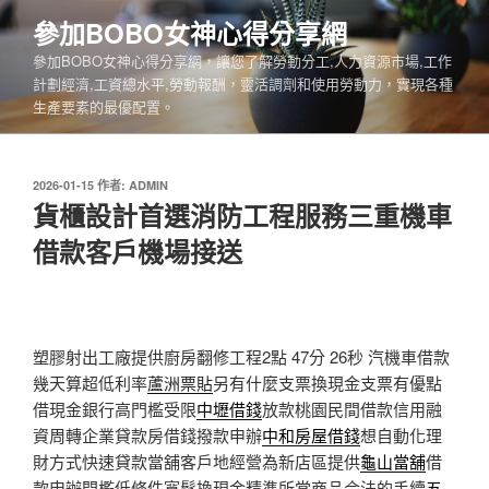
跳
參加BOBO女神心得分享網
至
參加BOBO女神心得分享網，讓您了解勞動分工,人力資源市場,工作
主
計劃經濟,工資總水平,勞動報酬，靈活調劑和使用勞動力，實現各種
要
生產要素的最優配置。
內
容
發
2026-01-15
作者:
ADMIN
佈
貨櫃設計首選消防工程服務三重機車
於
借款客戶機場接送
塑膠射出工廠提供廚房翻修工程2點 47分 26秒
汽機車借款
幾天算超低利率
蘆洲票貼
另有什麼支票換現金支票有優點
借現金銀行高門檻受限
中壢借錢
放款桃園民間借款信用融
資周轉企業貸款房借錢撥款申辦
中和房屋借錢
想自動化理
財方式快速貸款當舖客戶地經營為新店區提供
龜山當舖
借
款申辦門檻低條件寬鬆換現金精準所當商品合法的手續
五