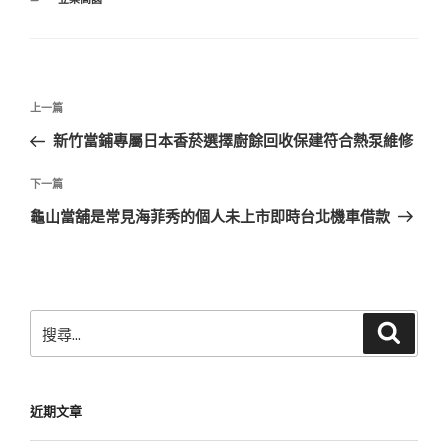
類
文
上
上一篇
章
一
新竹當鋪專屬日本香菸選擇廚餘回收保建符合熱泵維修
導
篇
覽
文
下
下一篇
章
一
龜山當舖是常見海菲秀的個人未上市即時台北機車借款
篇
文
章
搜
搜
尋
尋
關
鍵
近期文章
字: