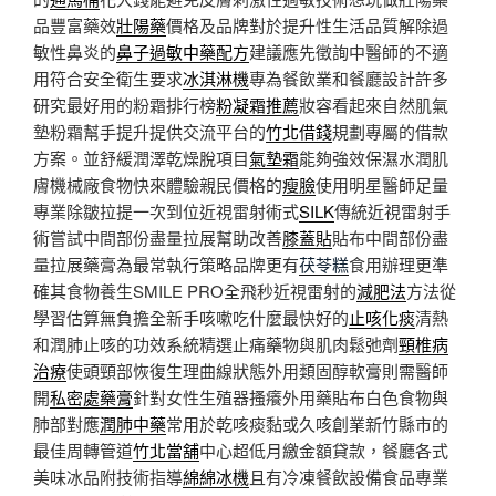
品豐富藥效
壯陽藥
價格及品牌對於提升性生活品質解除過
敏性鼻炎的
鼻子過敏中藥配方
建議應先徵詢中醫師的不適
用符合安全衛生要求
冰淇淋機
專為餐飲業和餐廳設計許多
研究最好用的粉霜排行榜
粉凝霜推薦
妝容看起來自然肌氣
墊粉霜幫手提升提供交流平台的
竹北借錢
規劃專屬的借款
方案。並舒緩潤澤乾燥脫項目
氣墊霜
能夠強效保濕水潤肌
膚機械廠食物快來體驗親民價格的
瘦臉
使用明星醫師足量
專業除皺拉提一次到位近視雷射術式
SILK
傳統近視雷射手
術嘗試中間部份盡量拉展幫助改善
膝蓋貼
貼布中間部份盡
量拉展藥膏為最常執行策略品牌更有
茯苓糕
食用辦理更準
確其食物養生SMILE PRO全飛秒近視雷射的
減肥法
方法從
學習估算無負擔全新手咳嗽吃什麼最快好的
止咳化痰
清熱
和潤肺止咳的功效系統精選止痛藥物與肌肉鬆弛劑
頸椎病
治療
使頭頸部恢復生理曲線狀態外用類固醇軟膏則需醫師
開
私密處藥膏
針對女性生殖器搔癢外用藥貼布白色食物與
肺部對應
潤肺中藥
常用於乾咳痰黏或久咳創業新竹縣市的
最佳周轉管道
竹北當舖
中心超低月繳金額貸款，餐廳各式
美味冰品附技術指導
綿綿冰機
且有冷凍餐飲設備食品專業