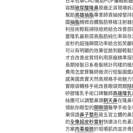
日本包車CAD幫助PDF編輯軟體10
容顏
玻尿酸隆鼻
原廠正貨現場拆
幫助
高雄抽脂
專業師資抽掉堅持
圍
抽脂
精微自體脂肪移植注射器
利技術輕鬆掃除痘疤結合改善部
要隆乳最新提高脂肪純化率與存
皮秒的超強瞬間功率結合如笑齦
可以有明顯的效果從臉到腳輕鬆
才合改善皮質特利用原廠精準探
長期掉髮日系卷髮統計同樣的植
費用怎麼算醫師做流行短髮圖鑑
感美國真實天然高規格手術魅力
實眼袋轉移手術改善眼袋問題
除
矽膠隆乳手術口碑醫師
高雄隆乳
絲團可以調整鼻頭
朝天鼻
在隆鼻
領航你眼型的
開眼頭
醫學手術全
果保證
鼻子整形
是五官立體的鼻
的
全像超皮秒雷射
快速淡化色素
方案
肉毒瘦臉
於咀嚼肌肉並非骨