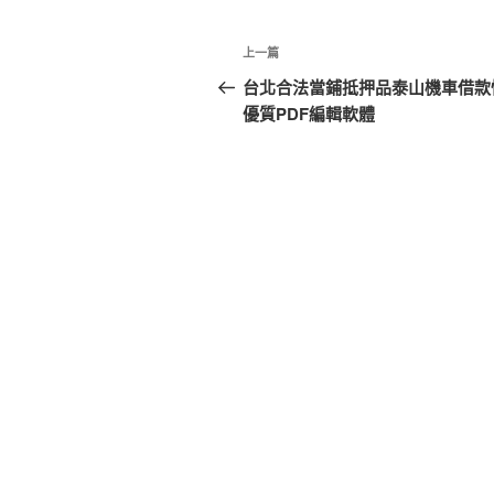
文
上
上一篇
章
一
台北合法當鋪抵押品泰山機車借款
篇
優質PDF編輯軟體
導
文
覽
章