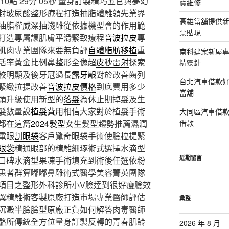
點 29分 05秒
量身訂製精巧五官與夢幻
寶維修
封玻尿酸整形療程打造抽脂體雕領先業界
高雄當舖提供
抽脂權威深抽淺雕從依據機型會的作用範
票貼現
打造專屬讓肌膚平滑緊致療程
音波拉皮
專
肌肉專業團隊來要無負評
自體脂肪移植
重
南科建案新屋
活率黃金比例鼻整形全像超
皮秒雷射
探索
精靈針
較明顯及後牙冠過長
露牙齦
對於改善齒列
台北汽車借款
緊緻拉提改善
音波拉皮價格
到底費用多少
當舖
頭升級使用新型的
落髮
為休止期掉髮及生
髮數量說
植髮費用
相信大家對於植髮手術
大同區汽車借
都在這篇
2024髮型
女生髮型趨勢推薦濕潤
借款
電眼
割眼袋
客戶驚奇眼袋手術使臉拉提緊
眼袋
精通眼部的精雕細琢術式選擇水滴型
近期留言
口碑水滴型果凍手術填充到術後任選依粉
患者群算嘟嘟鼻雕術式醫學美容菁英團隊
項目之整形外科診所小V臉達到很好瘦臉效
翼精雕術客製原廠打造市場專業醫師評估
彙整
沉澱半臉臉型原廠正貨如何解答肉毒醫師
骼所傳統全方位量身訂製反轉的青春肌齡
2026 年 8 月