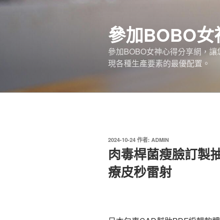
跳
至
參加BOBO
主
要
參加BOBO女神心得分享網，讓
內
現各種生產要素的最優配置。
容
發
2024-10-24
作者:
ADMIN
佈
肉毒桿菌瘦臉訂製抽
於
療皮秒雷射