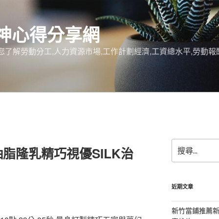
女神心得分享網
您了解勞動分工,人力資源市場,工作計劃經濟,工資總水平,勞動
搜
脂隆乳精巧視優SILK治
尋
關
鍵
字:
近期文章
新竹當鋪推薦