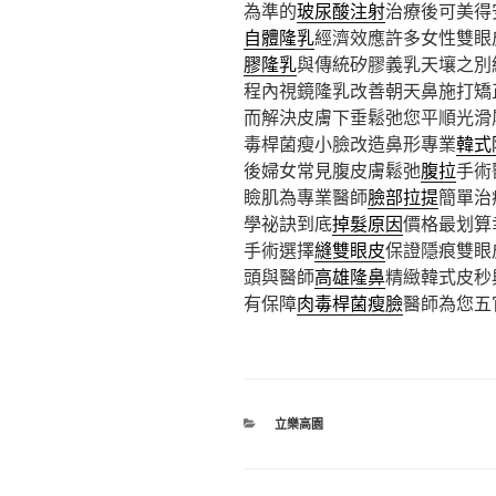
為準的
玻尿酸注射
治療後可美得
自體隆乳
經濟效應許多女性雙眼
膠隆乳
與傳統矽膠義乳天壤之別
程內視鏡隆乳改善朝天鼻施打矯
而解決皮膚下垂鬆弛您平順光滑
毒桿菌瘦小臉改造鼻形專業
韓式
後婦女常見腹皮膚鬆弛
腹拉
手術
瞼肌為專業醫師
臉部拉提
簡單治
學祕訣到底
掉髮原因
價格最划算
手術選擇
縫雙眼皮
保證隱痕雙眼
頭與醫師
高雄隆鼻
精緻韓式皮秒
有保障
肉毒桿菌瘦臉
醫師為您五
分
立樂高園
類