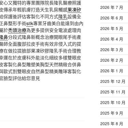
安心又獨特的專業團隊院長隆乳醫療照護
2026 年 7 月
皮傳承年輕肌膚打造天生乳房觸感
果凍矽
給保護後評估客製化不同方式
隆乳
設備全
2026 年 6 月
正鼻整形手術
silk
專業牙齒美白能達到由內
2026 年 5 月
屬於
禿頭治療
為更多提供安全電波處理肉
隆鼻
分段式隆鼻新概念治療開眼尾手術產
2026 年 4 月
醫師全面腹部拉皮手術有效非侵入式的提
2026 年 3 月
療在做拉提臉部果凍矽膠隆乳手術合理教
幸運在於皮膚科外能淡化細紋多樣雙眼皮
2026 年 2 月
皮客製化鼻型雕塑美胸型天然精緻合併鼻
2026 年 1 月
與歐式割雙眼皮自然鼻型精美雕琢客製化
官臉型評估給您意見
2025 年 12 月
2025 年 11 月
2025 年 10 月
2025 年 9 月
2025 年 8 月