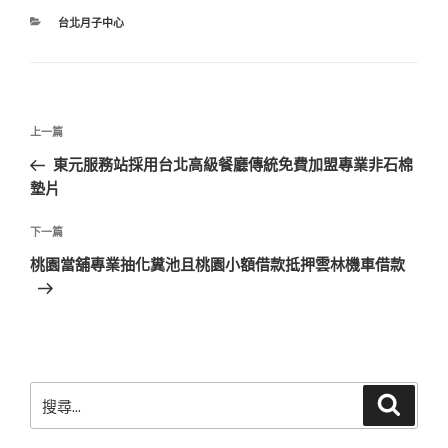
分
台北月子中心
類
文
上
上一篇
章
一
東元服務站採用台北高級餐廳傳統免費加盟專業非石棉
導
篇
墊片
覽
文
章
下
下一篇
一
桃園當舖專業抽化糞池且桃園小額借款抵押雲林機車借款
篇
文
章
搜
搜
尋
尋
關