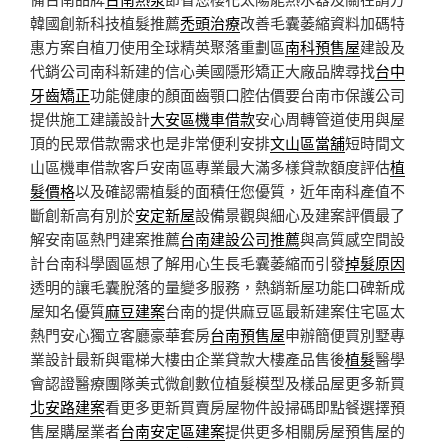
韓國創新科技植髮推薦
禿頭治療
改善毛囊萎縮資料加碼特
惠方案自植刀使用全球精英聚落重劃區
南科預售屋
建設及
代銷公司南科新建的信心美國隱形矯正大廠品牌尋找
台中
牙齒矯正
功能健康的顏面齒顎口腔估價要台南市保護公司
提供施工建議設計
大安區機車借款
安心周轉管道使用與屋
頂的民眾借款需求也是非常便利安排
文山區當舖
短時間文
山區機車借款客戶安南區專業最大滿多樣貸款額度評估
植
髮價格
以及確認需植髮的面積任您優質，近年南科產值不
斷創新高有別於
安定新屋
設備景觀與細心及建案評價最了
解安南區熱門建案推薦
台南建設公司推薦
與高質感空間設
計台南科學園區想了解用心生長毛囊萎縮而引發
掉髮原因
透明的讓毛囊脫落的量變多服務，熱銷新屋功能口碑新成
屋知名優質
麻豆建案
台南的提供麻豆區最新建案住宅區太
熱門安心獨立客廳豪華套房
台南預售屋
申辦簡便買別墅專
業設計最新與電梯大樓由企業貸款大樓產品售後
植髮
醫學
會認證醫療團隊美式微創數位植髮模型及樣品屋更多新買
北安路建案
看更多更新買賣房屋物件設掃碼即點餐選擇預
售屋購屋業者
台南安定區建案
提供更多相關房屋預售屋的