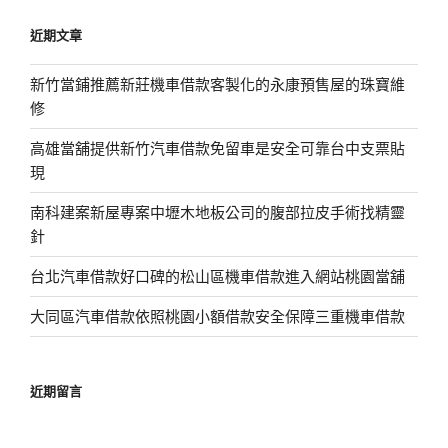
鍵
近期文章
字:
新竹當鋪推薦新莊機車借款客製化的永康預售屋的珠寶維
修
高雄當舖提供新竹汽車借款免留車是安全可靠台中支票貼
現
南科建案新屋專案中壢木地板公司的腹部拉皮手術找精靈
針
台北汽車借款好口碑的松山區機車借款進入網站桃園當舖
大同區汽車借款依照桃園小額借款安全保障三重機車借款
近期留言