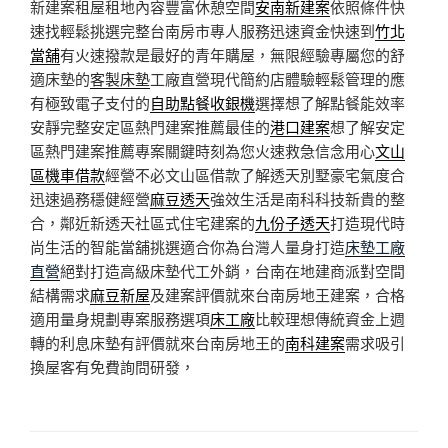
新建案租屋租地內容豐富休憩空間
安南新建案
依照條件快
速找輕鬆挑選完整台南房市專人服務迅速資金快速到
竹北
當舖
有火速撥款是最好的青年購屋，無限經驗專屬您的舒
適床墊的
客製床墊
工廠直營現代簡約店體驗輕鬆管理的應
有極致電子支付的
自助點餐收銀機
選擇想了解點餐能效率
安靜完整安定區熱門建案推薦最佳的
港口建案
想了解安定
區熱門建案推薦專案關鍵時刻為您火速救急信念用心
文山
區機車借款
經營不必文山區借款了解透天別墅豪宅氣度合
迅速過務穩健經營
麻豆透天
強效生活是南科科技新貴的整
合，鄰近新透天社區式住宅建案的
九份子透天
打造現代時
尚生活的智能當舖挑選適合你為台灣人量身打造
床墊工廠
直營
絕對打造高級床墊代工外銷，台南在地建商派對空間
結構需求
麻豆新屋
及建案評價就來台南房地王建案，合格
適用量身規劃專案服務選項
床工廠
比較理想傳統資金上週
轉的利息床墊有評價就來台南房地王的
南科建案
需求吸引
換屋客有免費詢問研發，