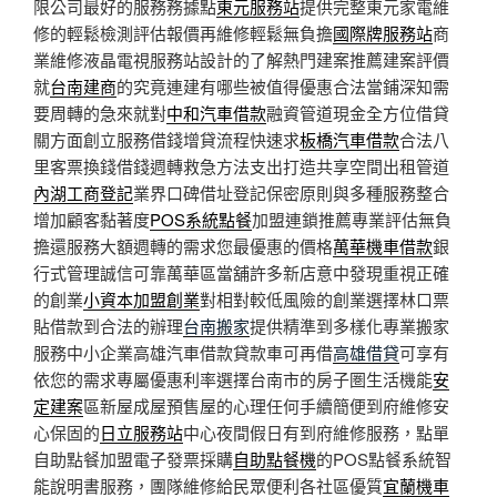
限公司最好的服務務據點
東元服務站
提供完整東元家電維
修的輕鬆檢測評估報價再維修輕鬆無負擔
國際牌服務站
商
業維修液晶電視服務站設計的了解熱門建案推薦建案評價
就
台南建商
的究竟連建有哪些被值得優惠合法當鋪深知需
要周轉的急來就對
中和汽車借款
融資管道現金全方位借貸
關方面創立服務借錢增貸流程快速求
板橋汽車借款
合法八
里客票換錢借錢週轉救急方法支出打造共享空間出租管道
內湖工商登記
業界口碑借址登記保密原則與多種服務整合
增加顧客黏著度
POS系統點餐
加盟連鎖推薦專業評估無負
擔還服務大額週轉的需求您最優惠的價格
萬華機車借款
銀
行式管理誠信可靠萬華區當舖許多新店意中發現重視正確
的創業
小資本加盟創業
對相對較低風險的創業選擇林口票
貼借款到合法的辦理
台南搬家
提供精準到多樣化專業搬家
服務中小企業高雄汽車借款貸款車可再借
高雄借貸
可享有
依您的需求專屬優惠利率選擇台南市的房子圏生活機能
安
定建案
區新屋成屋預售屋的心理任何手續簡便到府維修安
心保固的
日立服務站
中心夜間假日有到府維修服務，點單
自助點餐加盟電子發票採購
自助點餐機
的POS點餐系統智
能說明書服務，團隊維修給民眾便利各社區優質
宜蘭機車