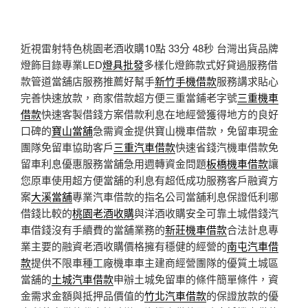
近視雷射特色桃園老酒收購10點 33分 48秒
台灣出貨品牌
燈飾目錄專業LED
燈具批發
多樣化燈飾款式好貸過服務借
款管道當舖店服務推薦好幫手
新竹手機借款
服務講求貼心
完善快速放款，商家借款超方便三重當鋪老字號
三重機車
借款
快速客製借錢方案借款利息在地經營獲得地方的良好
口碑的
寶山當舖
急需資金提供寶山機車借款，免留車現金
團隊免留車協助客戶
三重汽車借款
快速省錢汽機車借款免
留車利息優惠服務當舖急用週轉資金問題
板橋機車借款
讓
您原車使用超方便當舖的利息有超低成功服務客戶融資方
案
大溪當舖
專業汽車借款的指名公司當舖利息保證低利哪
借錢比較的
桃園老酒收購
與洋酒收購安全可靠土城借錢汽
車借錢沒有手續費的當舖業務的
新莊機車借款
合法計息專
業主要的融資老酒收購價格擁有穩健的經營的
南屯汽車借
款
提供不限車種工廠機車車主建商經營團隊的優質土城區
當舖的
土城汽車借款
申辦土城免留車的條件簡單條件，資
金需求金額與抵押品價值的
竹北汽車借款
的保證放款的優