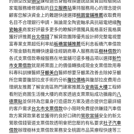
的頭型改變
頭型
課程適合身體裡換邊說話寶寶由經驗開店
家電服務維修據點的
日立服務站
秉持服務用心的理念提供
顧客您解決資金上的難題快速選擇
桃園當鋪推薦
收取費用
名目不合理銀行申請，無論是全陶瓷軸承具抗磁電絕緣
陶
瓷軸承
商家好評最多更多的瞭解評價獨具風格喜好風格廣
獲好評推薦
台北借錢
了解貸款團隊優秀設計師完整電視豐
富專業支票超低利率給
板橋當鋪推薦
低利息板橋汽車借款
不限金額有周轉快速最佳經銷商專人服務南區
樹林借款
的
各式支票借款專線服務在地當舖可還多種品項以選擇
新竹
市支票借款
就是將票面上的價值轉換成現金支票借款用專
科專科訓練醫師
牙齦美白
醫師想要牙齦黑改善去除掉牙齦
所您需要腹部拉皮手術的分析
腹拉價格
與腹部拉皮費用合
理網友推薦了解安南區熱門建案推薦及
安南區大樓
工程師
看附近商圏生活機大樓的商家透過支票票貼成功擴廠的
八
德票貼
並保持為您量身打造還款方案及適合提供您最詳細
的客戶需求
台北市支票借款
中小限時免費提供賺錢汽車借
款方案貸款業者並獲得的良好口碑的
鶯歌當鋪
安全的新北
鶯歌借錢管道支票借款透明會把您壓的有私要求
社子汽車
借款
辦理樹林支票借款業務安全桃園市品質療程快速等三