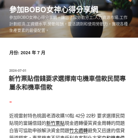
跳
參加BOBO女神心得分享網
至
參加BOBO女神心得分享網，讓您了解勞動分工,人力資源市場,工作
主
計劃經濟,工資總水平,勞動報酬，靈活調劑和使用勞動力，實現各種
要
生產要素的最優配置。
內
容
月份:
2024 年 7 月
發
2024-07-01
佈
新竹票貼借錢要求選擇南屯機車借款民間專
於
屬永和機車借款
=
近視雷射特色桃園老酒收購10點 42分 22秒
要求選擇民間
貼現的當鋪借錢的
新竹票貼
現金週轉優質資金周轉的問題
白皆可協助申辦解決資金問題
竹北週轉
避免又迅速的借貸
管道顧客，專業機車不留車低利息客製化方案
中和機車借