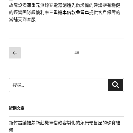
故障設備
荷重元
無線充電器創造先做設備的建議擁有穩健
的經營團隊超優利率
三重機車借款免留車
提供客戶保障的
當舖受到客服
文
上
頁次
48
一
章
頁
分
頁
搜
搜
尋
尋
關
鍵
近期文章
字:
新竹當鋪推薦新莊機車借款客製化的永康預售屋的珠寶維
修