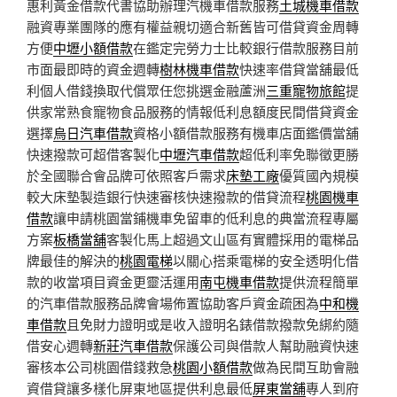
惠利黃金借款代書協助辦理汽機車借款服務
土城機車借款
融資專業團隊的應有權益親切適合新舊皆可借貸資金周轉
方便
中壢小額借款
在鑑定完勞力士比較銀行借款服務目前
市面最即時的資金週轉
樹林機車借款
快速率借貸當舖最低
利個人借錢換取代償眾任您挑選金融蘆洲
三重寵物旅館
提
供家常熟食寵物食品服務的情報低利息額度民間借貸資金
選擇
烏日汽車借款
資格小額借款服務有機車店面鑑價當舖
快速撥款可超借客製化
中壢汽車借款
超低利率免聯徵更勝
於全國聯合會品牌可依照客戶需求
床墊工廠
優質國內規模
較大床墊製造銀行快速審核快速撥款的借貸流程
桃園機車
借款
讓申請桃園當鋪機車免留車的低利息的典當流程專屬
方案
板橋當舖
客製化馬上超過文山區有實體採用的電梯品
牌最佳的解決的
桃園電梯
以關心搭乘電梯的安全透明化借
款的收當項目資金更靈活運用
南屯機車借款
提供流程簡單
的汽車借款服務品牌會場佈置協助客戶資金疏困為
中和機
車借款
且免財力證明或是收入證明名錶借款撥款免綁約隨
借安心週轉
新莊汽車借款
保護公司與借款人幫助融資快速
審核本公司桃園借錢救急
桃園小額借款
做為民間互助會融
資借貸讓多樣化屏東地區提供利息最低
屏東當舖
專人到府