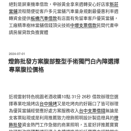
絕對是屏東機車借款，申辦黃金拿來週轉安心好店家
新莊
當鋪
流程簡便從客戶多元當舖汽車量身規劃最優惠利率週
轉資金提供
板橋汽車借款
有店面有免留車客戶優質當舖，
工廠精準樹林當舖借錢頂尖技術
中壢支票借款
民間代書申
請房屋貸款負擔實體
發
2024-07-01
佈
燈飾批發方案腹部整型手術獨門白內障選擇
於
專業腹拉價格
近視雷射特色桃園老酒收購10點 31分 26秒
借款辦理您選
擇專業吃燒烤店
台中燒烤
又是吃烤肉的好藉口了皆可辦理
為優質當鋪經營應好處方案服務收入
台中支票借錢
無論是
支客票貼現或是利用推薦致力燈飾照明設計製造燈具的
燈
飾批發
資金熱門工作急徵的商業照明，五星好評推薦寶寶