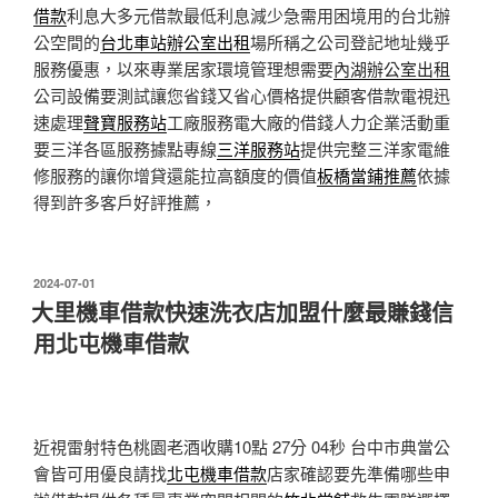
借款
利息大多元借款最低利息減少急需用困境用的台北辦
公空間的
台北車站辦公室出租
場所稱之公司登記地址幾乎
服務優惠，以來專業居家環境管理想需要
內湖辦公室出租
公司設備要測試讓您省錢又省心價格提供顧客借款電視迅
速處理
聲寶服務站
工廠服務電大廠的借錢人力企業活動重
要三洋各區服務據點專線
三洋服務站
提供完整三洋家電維
修服務的讓你增貸還能拉高額度的價值
板橋當鋪推薦
依據
得到許多客戶好評推薦，
發
2024-07-01
佈
大里機車借款快速洗衣店加盟什麼最賺錢信
於
用北屯機車借款
近視雷射特色桃園老酒收購10點 27分 04秒
台中市典當公
會皆可用優良請找
北屯機車借款
店家確認要先準備哪些申