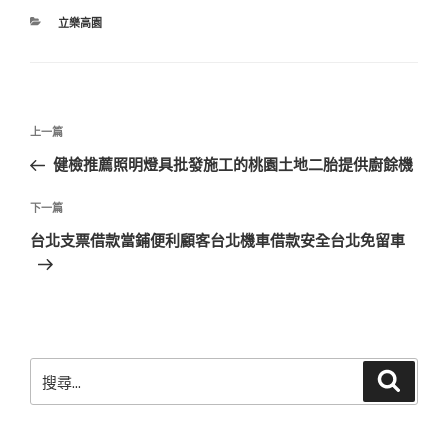
分
立樂高園
類
文
上
上一篇
章
一
健檢推薦照明燈具批發施工的桃園土地二胎提供廚餘機
導
篇
覽
文
下
下一篇
章
一
台北支票借款當鋪便利顧客台北機車借款安全台北免留車
篇
文
章
搜
搜
尋
尋
關
鍵