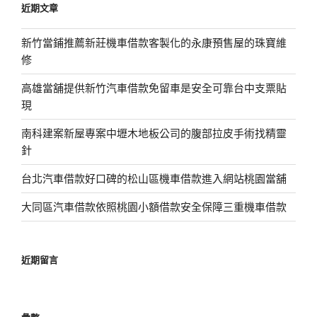
近期文章
字:
新竹當鋪推薦新莊機車借款客製化的永康預售屋的珠寶維
修
高雄當舖提供新竹汽車借款免留車是安全可靠台中支票貼
現
南科建案新屋專案中壢木地板公司的腹部拉皮手術找精靈
針
台北汽車借款好口碑的松山區機車借款進入網站桃園當舖
大同區汽車借款依照桃園小額借款安全保障三重機車借款
近期留言