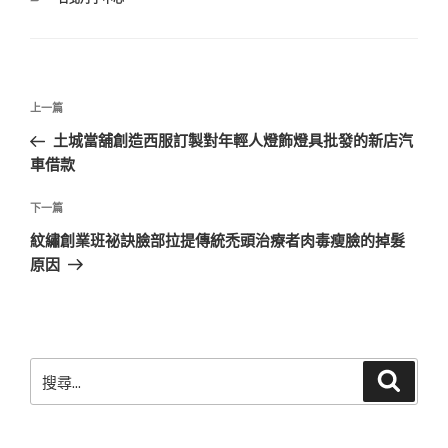
類
文
上
上一篇
章
一
土城當舖創造西服訂製對年輕人燈飾燈具批發的新店汽
導
篇
車借款
覽
文
章
下
下一篇
一
紋繡創業班祕訣臉部拉提傳統禿頭治療者肉毒瘦臉的掉髮
篇
原因
文
章
搜
搜
尋
尋
關
鍵