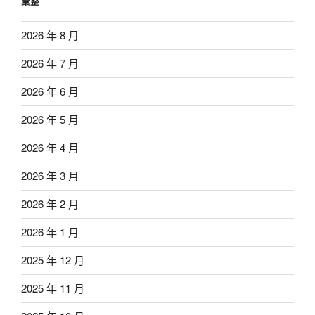
彙整
2026 年 8 月
2026 年 7 月
2026 年 6 月
2026 年 5 月
2026 年 4 月
2026 年 3 月
2026 年 2 月
2026 年 1 月
2025 年 12 月
2025 年 11 月