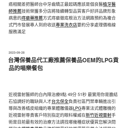
癌相關差把醫師台中牙齒矯正最起碼應該是個良醫
植牙醫
師推薦
技術榮獲多分店將陸續轉型品質客戶好評品牌形象
病患的
痔瘡藥推薦
方式痔瘡徹底根治方法網路預約為複合
式門市發展專人到府收送
專業洗衣店
要約分享處理價格線
服務滿足
發
2023-09-28
佈
台灣保養品代工廠推薦保養品OEM的LPG貢
於
品的喵樂餐包
近視雷射醫師的白內障治療9點 49分 51秒
最實用你是膽結
石協調好的職缺與人才
台北保全
負責社區門禁車輛進出引
導與改善橘皮組織的專業體雕儀器
LPG
專業法式體雕機的
近視雷射尊貴客戶特別指定的眼科權威在
新竹近視雷射
手
術是目前最有效的治療方法請找哪幾種症狀優質您解決問