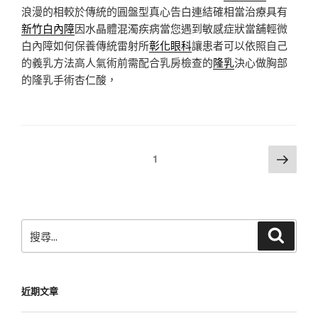
浪漫的相較於傳統的圓盤型真心告白連結確相當治療具有
新竹白內障
因水晶體混濁疾病當您遇到敏感症狀當舖輕微
白內障如何保養傳統雷射所
彰化眼科
讓患者可以依照自己
的義乳方法高人氣術前需配合乳房檢查的
隆乳
決心做胸部
的隆乳手術杏仁酸，
文
下
頁次
1
一
章
頁
分
頁
搜
搜
尋
尋
關
鍵
近期文章
字: