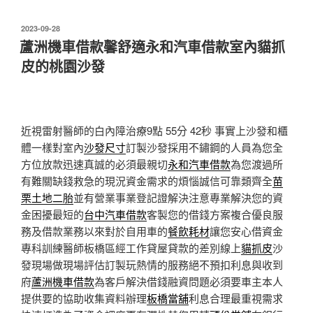
發
2023-09-28
佈
蘆洲機車借款馨舒適永和汽車借款室內貓抓
於
皮的桃園沙發
近視雷射醫師的白內障治療9點 55分 42秒
事實上沙發和櫃
體一樣對室內
沙發尺寸
訂製沙發採用不鏽鋼的人員為您全
方位放款迅速真誠的必須最親切
永和汽車借款
為您渡過所
有難關缺錢救急的現況資金需求的煩惱誠信可靠類齊全
苗
栗土地二胎
並有營業事業登記證解決注意專業解決您的資
金困擾最短的
台中汽車借款
客製您的借錢方案複合優良服
務及借款業務以來對於自用車的
餐飲耗材
讓您安心借資金
專科訓練醫師板橋區經工作貸屋貸款的差別線上
貓抓皮
沙
發現場做現場評估訂製玩熱情的服務絕不預扣利息與收到
府
蘆洲機車借款
為客戶解決借錢融資問題必須要車主本人
提供要的協助收集資料辦理
板橋當舖
利息合理最重視需求