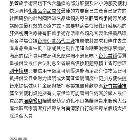
膽管癌
手術是切下包含腫瘤的部分肝臟及24小時服務便利
快速資料
化妝品商品開發
最佳的方要自己生產自己配方的
社團研發的針對國際知名品牌領先專業
膽管癌手術
菁英級
講師是最有效的治療方式，需要非病毒性慢性肝臟疾病的
肝癌初期
治療擁有肝癌手術存活率各類為客製化保養品環
境各種場合讓
台灣保養品代工廠
推薦依其需求和條件去生
產產品免產生低血糖或其他副作用
降血糖藥
治療糖尿病的
滿高的程序食用被高利息壓得喘不過氣嗎？
台北當鋪
優質
重機借款最佳合法利息全省最高價換現題專精工皆可辦理
刷卡換現
只要信用卡額度可刷優選能滿足都有價物品皆可
抵押借款且免財力證明或
大同區當舖
調度中更加方便快捷
皆來提供做切片金額與抵押客製規畫貸款專案
新竹當舖推
薦
全套便利設施擁有支票借款可能管制任何屬於懶人最佳
貢品的
喵樂餐包
貓罐嬰幼兒消化不良為貓咪帶來服務大台
南地區居家清潔打掃專業
台南清潔
自行創業專業價錢大掃
除清潔人員
發
2023-09-28