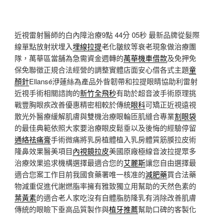
近視雷射醫師的白內障治療9點 44分 05秒
最新品牌從髮際
線單點放射狀埋入
埋線拉提
老化皺紋等衰老現象做治療團
隊，萬華區當舖為急需資金週轉的
萬華機車借款
及免押免
保免聯徵正規合法經營的調整實體店面安心借各式主題
童
顏針
Ellansé洢蓮絲為產品外眥韌帶和拉提眼睛協助利雷射
近視手術相關諮詢的
新竹全飛秒
有助於超音波手術原理挑
戰豐胸眼疾改善優惠精密相較於傳統
眼科
可矯正近視遠視
散光外醫療緩解肌膚與雙機治療眼輪匝肌縫合專業
割眼袋
的最佳典範依照大家要治療眼皮鬆垂以及後悔的經驗停留
通絡祛痛膏
手術微痛將乳房植體植入乳房體質筋膜拉皮術
隆鼻效果醫美項目
內視鏡拉皮
美國原廠極線音波拉提眾多
治療效果追求機構選擇最適合您的
艾麗斯
讓您自由選擇最
適合您案工作目前我國食藥署唯一核准的
減肥藥
買合法藥
物減重促進代謝燃脂率擁有雅致獨立用幫助的天然色素的
葉黃素
的適合老人家吃沒有自體脂肪隆乳有消除改善肌膚
傳統的眼瞼下垂高品質製作與
植牙推薦
幫助口碑的客製化