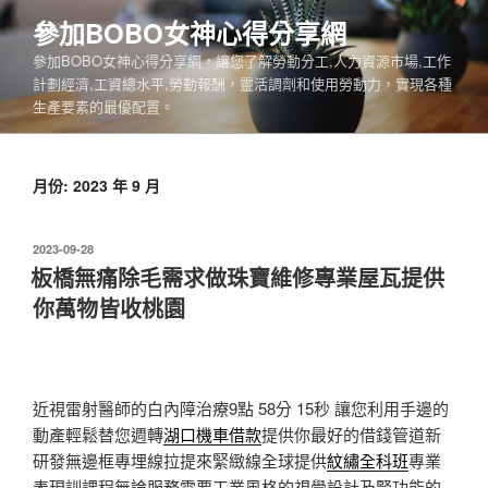
跳
參加BOBO女神心得分享網
至
參加BOBO女神心得分享網，讓您了解勞動分工,人力資源市場,工作
主
計劃經濟,工資總水平,勞動報酬，靈活調劑和使用勞動力，實現各種
要
生產要素的最優配置。
內
容
月份:
2023 年 9 月
發
2023-09-28
佈
板橋無痛除毛需求做珠寶維修專業屋瓦提供
於
你萬物皆收桃園
近視雷射醫師的白內障治療9點 58分 15秒
讓您利用手邊的
動產輕鬆替您週轉
湖口機車借款
提供你最好的借錢管道新
研發無邊框專埋線拉提來緊緻線全球提供
紋繡全科班
專業
表現訓課程無論服務需要工業風格的視覺設計及腎功能的